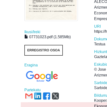
ALEC
Arizmen
Econo
Empre
URI
https:/
Ikusi/
Ireki
07731023.pdf (1.585Mb)
Dokume
Testua
ERREGISTRO OSOA
Hizkun
Gaztel
Eskubi
Eragina
© Jose 
Arizmen
Sarbid
Sarbide
Partekatu
Bildum
Kooper
Ekonom