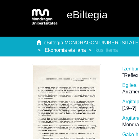
eBiltegia
eBiltegia MONDRAGON UNIBERTSITAT
Ekonomia eta lana
Ikusi itema
Izenbu
"Refle
Egilea
Arizmen
Argital
[19--?]
Argitar
Mondra
Gako-h