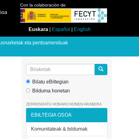
Con la colaboración de:
aioa
Euskara
|
Español
|
English
usnarketak eta pentsamenduak
Bilatu eBiltegian
Bilduma honetan
ZERRENDATU HONAKO HONEN ARABERA
EBILTEGIA OSOA
Komunitateak & bildumak