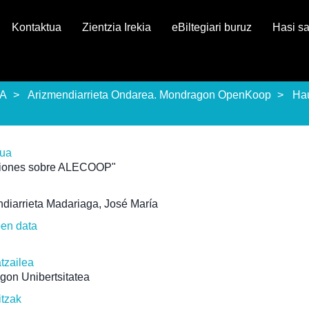
Kontaktua
Zientzia Irekia
eBiltegiari buruz
Hasi s
EA
Arizmendiarrieta Ondarea. Mondragon OpenKoop
Ha
rua
xiones sobre ALECOOP"
diarrieta Madariaga, José María
pen data
atzailea
gon Unibertsitatea
itzak