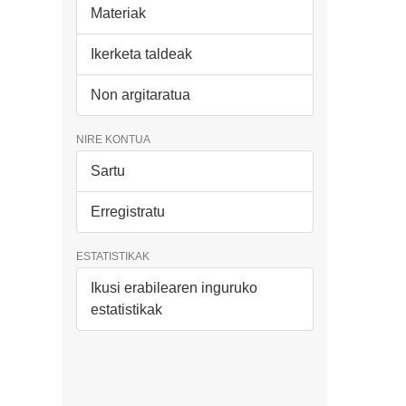
Materiak
Ikerketa taldeak
Non argitaratua
NIRE KONTUA
Sartu
Erregistratu
ESTATISTIKAK
Ikusi erabilearen inguruko
estatistikak