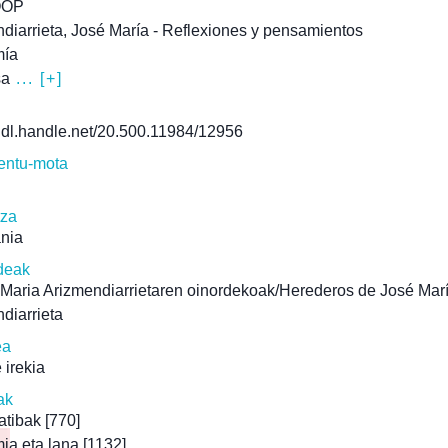
OOP
diarrieta, José María - Reflexiones y pensamientos
mía
sa
... [+]
/hdl.handle.net/20.500.11984/12956
ntu-mota
tza
ania
deak
Maria Arizmendiarrietaren oinordekoak/Herederos de José Mar
diarrieta
ea
 irekia
ak
atibak
[770]
ia eta lana
[1132]