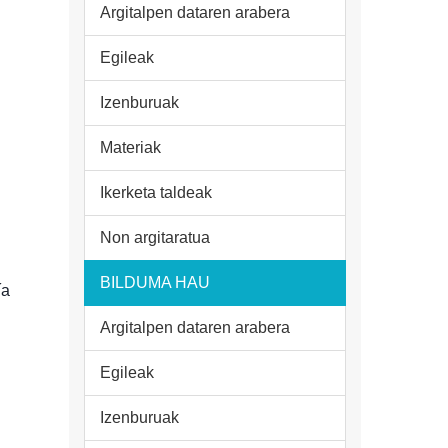
Argitalpen dataren arabera
Egileak
Izenburuak
Materiak
Ikerketa taldeak
Non argitaratua
BILDUMA HAU
ía
Argitalpen dataren arabera
Egileak
Izenburuak