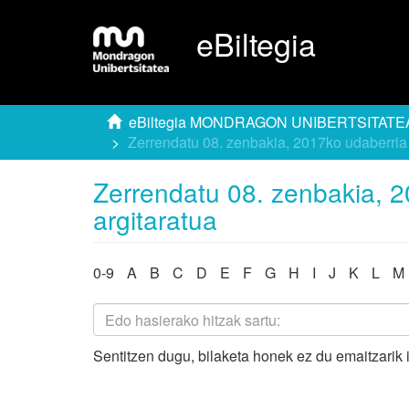
eBiltegia
eBiltegia MONDRAGON UNIBERTSITATE
Zerrendatu 08. zenbakia, 2017ko udaberria
Zerrendatu 08. zenbakia, 
argitaratua
0-9
A
B
C
D
E
F
G
H
I
J
K
L
M
Sentitzen dugu, bilaketa honek ez du emaitzarik 