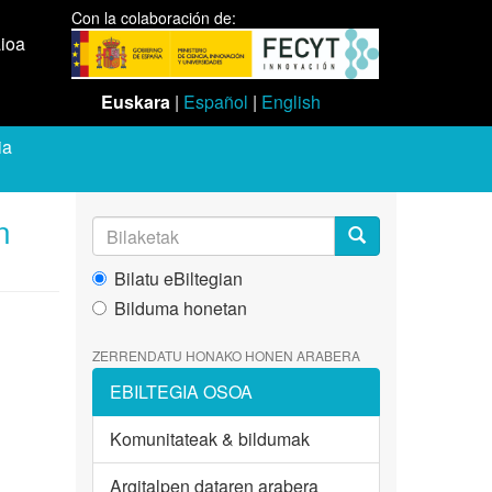
Con la colaboración de:
aioa
Euskara
|
Español
|
English
ia
n
Bilatu eBiltegian
Bilduma honetan
ZERRENDATU HONAKO HONEN ARABERA
EBILTEGIA OSOA
Komunitateak & bildumak
Argitalpen dataren arabera