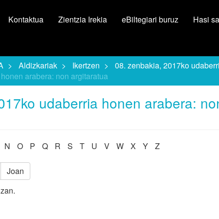
Kontaktua
Zientzia Irekia
eBiltegiari buruz
Hasi s
A
Aldizkariak
Ikertzen
08. zenbakia, 2017ko udaberr
 honen arabera: non argitaratua
2017ko udaberria honen arabera: no
N
O
P
Q
R
S
T
U
V
W
X
Y
Z
Joan
izan.