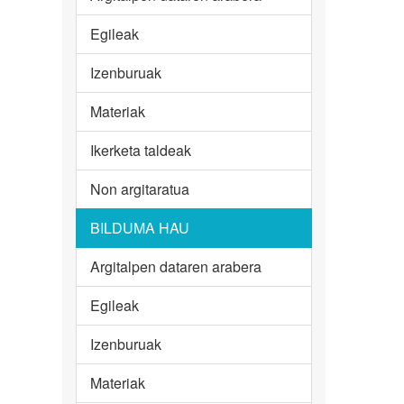
Egileak
Izenburuak
Materiak
Ikerketa taldeak
Non argitaratua
BILDUMA HAU
Argitalpen dataren arabera
Egileak
Izenburuak
Materiak