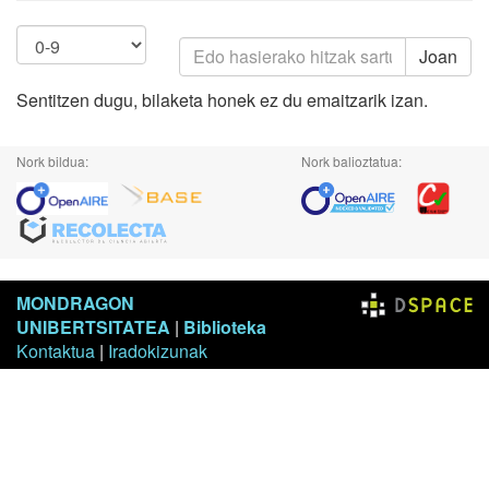
Joan
Sentitzen dugu, bilaketa honek ez du emaitzarik izan.
Nork bildua:
Nork balioztatua:
MONDRAGON
UNIBERTSITATEA
|
Biblioteka
Kontaktua
|
Iradokizunak