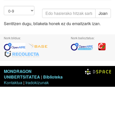
Joan
Sentitzen dugu, bilaketa honek ez du emaitzarik izan.
Nork bildua:
Nork balioztatua:
MONDRAGON
UNIBERTSITATEA
|
Biblioteka
Kontaktua
|
Iradokizunak