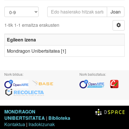
Joan
1-tik 1-1 emaitza erakusten
Egileen izena
Mondragon Unibertsitatea
[1]
Nork bildua:
Nork balioztatua:
MONDRAGON
UNIBERTSITATEA
|
Biblioteka
Kontaktua
|
Iradokizunak