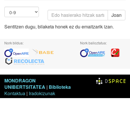
Joan
Sentitzen dugu, bilaketa honek ez du emaitzarik izan.
Nork bildua:
Nork balioztatua:
MONDRAGON
UNIBERTSITATEA
|
Biblioteka
Kontaktua
|
Iradokizunak