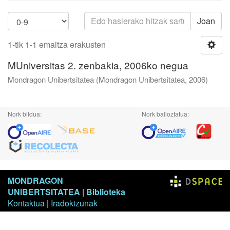
Joan
1-tik 1-1 emaitza erakusten
MUniversitas 2. zenbakia, 2006ko negua
Mondragon Unibertsitatea
(
Mondragon Unibertsitatea
,
2006
)
Nork bildua:
Nork balioztatua:
MONDRAGON
UNIBERTSITATEA
|
Biblioteka
Kontaktua
|
Iradokizunak