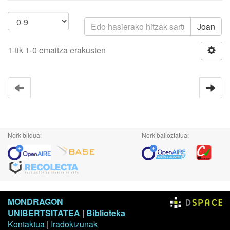
Joan
1-tik 1-0 emaitza erakusten
Nork bildua:
Nork balioztatua:
MONDRAGON
UNIBERTSITATEA
|
Biblioteka
Kontaktua
|
Iradokizunak