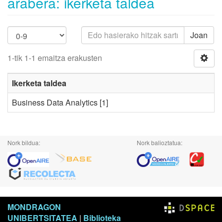
arabera: ikerketa taldea
Joan
1-tik 1-1 emaitza erakusten
Ikerketa taldea
Business Data Analytics
[1]
Nork bildua:
Nork balioztatua:
MONDRAGON
UNIBERTSITATEA
|
Biblioteka