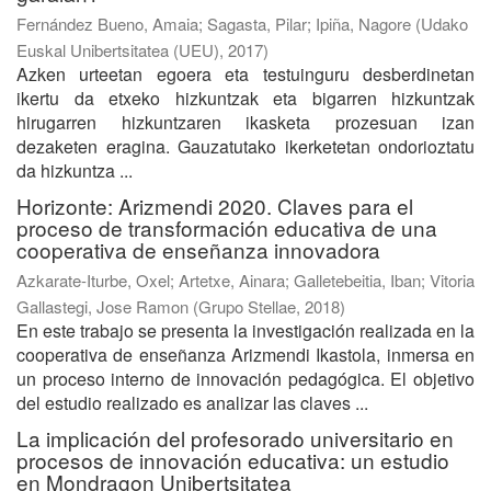
Fernández Bueno, Amaia
;
Sagasta, Pilar
;
Ipiña, Nagore
(
Udako
Euskal Unibertsitatea (UEU)
,
2017
)
Azken urteetan egoera eta testuinguru desberdinetan
ikertu da etxeko hizkuntzak eta bigarren hizkuntzak
hirugarren hizkuntzaren ikasketa prozesuan izan
dezaketen eragina. Gauzatutako ikerketetan ondorioztatu
da hizkuntza ...
Horizonte: Arizmendi 2020. Claves para el
proceso de transformación educativa de una
cooperativa de enseñanza innovadora
Azkarate-Iturbe, Oxel
;
Artetxe, Ainara
;
Galletebeitia, Iban
;
Vitoria
Gallastegi, Jose Ramon
(
Grupo Stellae
,
2018
)
En este trabajo se presenta la investigación realizada en la
cooperativa de enseñanza Arizmendi Ikastola, inmersa en
un proceso interno de innovación pedagógica. El objetivo
del estudio realizado es analizar las claves ...
La implicación del profesorado universitario en
procesos de innovación educativa: un estudio
en Mondragon Unibertsitatea