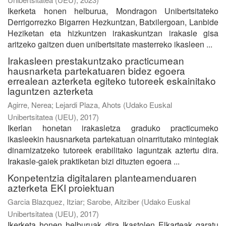
Ikerketa honen helburua, Mondragon Unibertsitateko
Derrigorrezko Bigarren Hezkuntzan, Batxilergoan, Lanbide
Heziketan eta hizkuntzen irakaskuntzan irakasle gisa
aritzeko gaitzen duen unibertsitate masterreko ikasleen ...
Irakasleen prestakuntzako practicumean
hausnarketa partekatuaren bidez egoera
errealean azterketa egiteko tutoreek eskainitako
laguntzen azterketa
Agirre, Nerea
;
Lejardi Plaza, Ahots
(
Udako Euskal
Unibertsitatea (UEU)
,
2017
)
Ikerlan honetan irakasletza graduko practicumeko
ikasleekin hausnarketa partekatuan oinarritutako mintegiak
dinamizatzeko tutoreek erabilitako laguntzak aztertu dira.
Irakasle-gaiek praktiketan bizi dituzten egoera ...
Konpetentzia digitalaren planteamenduaren
azterketa EKI proiektuan
Garcia Blazquez, Itziar
;
Sarobe, Aitziber
(
Udako Euskal
Unibertsitatea (UEU)
,
2017
)
Ikerketa honen helburuak dira Ikastolen Elkarteak garatu