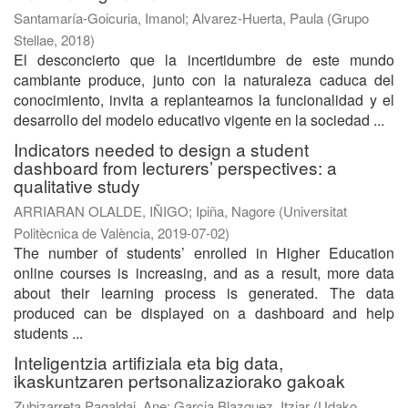
Santamaría-Goicuria, Imanol
;
Alvarez-Huerta, Paula
(
Grupo
Stellae
,
2018
)
El desconcierto que la incertidumbre de este mundo
cambiante produce, junto con la naturaleza caduca del
conocimiento, invita a replantearnos la funcionalidad y el
desarrollo del modelo educativo vigente en la sociedad ...
Indicators needed to design a student
dashboard from lecturers’ perspectives: a
qualitative study
ARRIARAN OLALDE, IÑIGO
;
Ipiña, Nagore
(
Universitat
Politècnica de València
,
2019-07-02
)
The number of students’ enrolled in Higher Education
online courses is increasing, and as a result, more data
about their learning process is generated. The data
produced can be displayed on a dashboard and help
students ...
Inteligentzia artifiziala eta big data,
ikaskuntzaren pertsonalizaziorako gakoak
Zubizarreta Pagaldai, Ane
;
Garcia Blazquez, Itziar
(
Udako