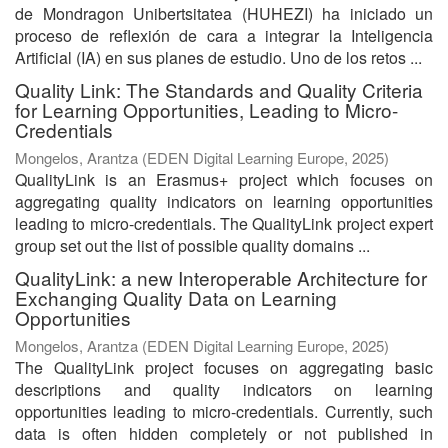
de Mondragon Unibertsitatea (HUHEZI) ha iniciado un
proceso de reflexión de cara a integrar la Inteligencia
Artificial (IA) en sus planes de estudio. Uno de los retos ...
Quality Link: The Standards and Quality Criteria
for Learning Opportunities, Leading to Micro-
Credentials
Mongelos, Arantza
(
EDEN Digital Learning Europe
,
2025
)
QualityLink is an Erasmus+ project which focuses on
aggregating quality indicators on learning opportunities
leading to micro-credentials. The QualityLink project expert
group set out the list of possible quality domains ...
QualityLink: a new Interoperable Architecture for
Exchanging Quality Data on Learning
Opportunities
Mongelos, Arantza
(
EDEN Digital Learning Europe
,
2025
)
The QualityLink project focuses on aggregating basic
descriptions and quality indicators on learning
opportunities leading to micro-credentials. Currently, such
data is often hidden completely or not published in