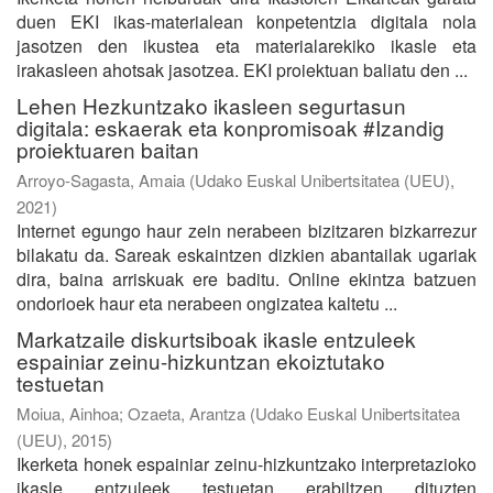
duen EKI ikas-materialean konpetentzia digitala nola
jasotzen den ikustea eta materialarekiko ikasle eta
irakasleen ahotsak jasotzea. EKI proiektuan baliatu den ...
Lehen Hezkuntzako ikasleen segurtasun
digitala: eskaerak eta konpromisoak #Izandig
proiektuaren baitan
Arroyo-Sagasta, Amaia
(
Udako Euskal Unibertsitatea (UEU)
,
2021
)
Internet egungo haur zein nerabeen bizitzaren bizkarrezur
bilakatu da. Sareak eskaintzen dizkien abantailak ugariak
dira, baina arriskuak ere baditu. Online ekintza batzuen
ondorioek haur eta nerabeen ongizatea kaltetu ...
Markatzaile diskurtsiboak ikasle entzuleek
espainiar zeinu-hizkuntzan ekoiztutako
testuetan
Moiua, Ainhoa
;
Ozaeta, Arantza
(
Udako Euskal Unibertsitatea
(UEU)
,
2015
)
Ikerketa honek espainiar zeinu-hizkuntzako interpretazioko
ikasle entzuleek testuetan erabiltzen dituzten