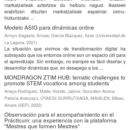
markatzaileak aztertzea du helburu nagusi. Ikasleek
erabiltzen dituzten markatzaileak espainiar zeinu-
hizkuntzako ...
Modelo ASIG para dinámicas online
Arroyo-Sagasta, Amaia
;
Garcia Blazquez, Itziar
(
Universidad de
La Laguna
,
2021
)
La situación que vivimos de transformación digital ha
subrayado que los entornos online son un espacio útil para
el aprendizaje. Sin embargo, no siempre es fácil diseñar y
desarrollar dinámicas que, en desapego a los ...
MONDRAGON ZTIM HUB: tematic challenges to
promote STEM vocations among students
Anaya Rodríguez, Maite
;
Iriondo, Jaione
;
González-Atutxa,
Patricia Aránzazu
;
OTAEGI GURRUTXAGA, MAIALEN
;
Bilbao,
Ainara
(
SEFI
,
2022
)
Observación para el acompañamiento en el
Prácticum: una experiencia con la plataforma
"Mestres que formen Mestres"