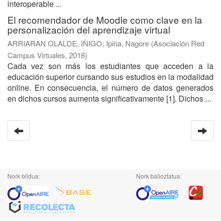
interoperable ...
El recomendador de Moodle como clave en la
personalización del aprendizaje virtual
ARRIARAN OLALDE, IÑIGO
;
Ipiña, Nagore
(
Asociación Red
Campus Virtuales
,
2018
)
Cada vez son más los estudiantes que acceden a la
educación superior cursando sus estudios en la modalidad
online. En consecuencia, el número de datos generados
en dichos cursos aumenta significativamente [1]. Dichos ...
Nork bildua:
Nork balioztatua: