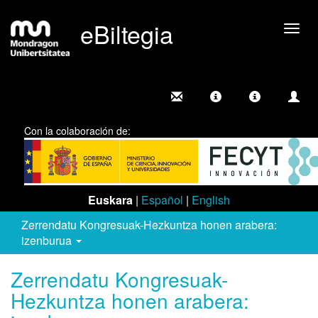
eBiltegia
Camb
nave
Con la colaboración de:
Euskara
|
Español
|
English
Zerrendatu Kongresuak-Hezkuntza honen arabera:
izenburua
Zerrendatu Kongresuak-
Hezkuntza honen arabera: