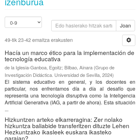
izenburua
Joan
49-tik 23-42 emaitza erakusten
Hacía un marco ético para la implementación de
tecnología educativa
de la Iglesia-Ganboa, Egoitz
;
Bilbao, Ainara
(
Grupo de
Investigación Didáctica. Universidad de Sevilla
,
2024
)
El sistema educativo en general, y los docentes en
particular, nos enfrentamos día a día al desafío que
representa una tecnología disruptiva como la Inteligencia
Artificial Generativa (IAG, a partir de ahora). Esta situación
...
Hizkuntzen arteko elkarreragina: Zer nolako
hizkuntza baliabide transferitzen dituzte Lehen
Hezkuntzako ikasleek euskara ikasteko
garaian?