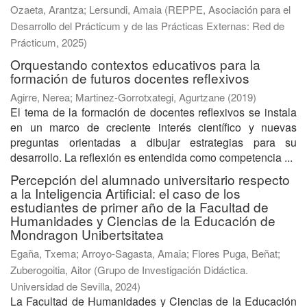
Ozaeta, Arantza
;
Lersundi, Amaia
(
REPPE, Asociación para el
Desarrollo del Prácticum y de las Prácticas Externas: Red de
Prácticum
,
2025
)
Orquestando contextos educativos para la
formación de futuros docentes reflexivos
Agirre, Nerea
;
Martinez-Gorrotxategi, Agurtzane
(
2019
)
El tema de la formación de docentes reflexivos se instala
en un marco de creciente interés científico y nuevas
preguntas orientadas a dibujar estrategias para su
desarrollo. La reflexión es entendida como competencia ...
Percepción del alumnado universitario respecto
a la Inteligencia Artificial: el caso de los
estudiantes de primer año de la Facultad de
Humanidades y Ciencias de la Educación de
Mondragon Unibertsitatea
Egaña, Txema
;
Arroyo-Sagasta, Amaia
;
Flores Puga, Beñat
;
Zuberogoitia, Aitor
(
Grupo de Investigación Didáctica.
Universidad de Sevilla
,
2024
)
La Facultad de Humanidades y Ciencias de la Educación