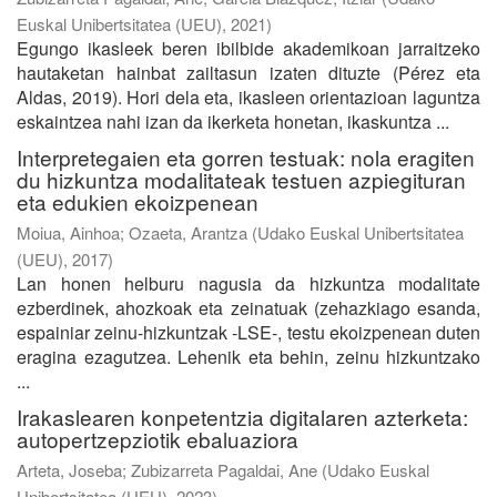
Euskal Unibertsitatea (UEU)
,
2021
)
Egungo ikasleek beren ibilbide akademikoan jarraitzeko
hautaketan hainbat zailtasun izaten dituzte (Pérez eta
Aldas, 2019). Hori dela eta, ikasleen orientazioan laguntza
eskaintzea nahi izan da ikerketa honetan, ikaskuntza ...
Interpretegaien eta gorren testuak: nola eragiten
du hizkuntza modalitateak testuen azpiegituran
eta edukien ekoizpenean
Moiua, Ainhoa
;
Ozaeta, Arantza
(
Udako Euskal Unibertsitatea
(UEU)
,
2017
)
Lan honen helburu nagusia da hizkuntza modalitate
ezberdinek, ahozkoak eta zeinatuak (zehazkiago esanda,
espainiar zeinu-hizkuntzak -LSE-, testu ekoizpenean duten
eragina ezagutzea. Lehenik eta behin, zeinu hizkuntzako
...
Irakaslearen konpetentzia digitalaren azterketa:
autopertzepziotik ebaluaziora
Arteta, Joseba
;
Zubizarreta Pagaldai, Ane
(
Udako Euskal
Unibertsitatea (UEU)
,
2023
)