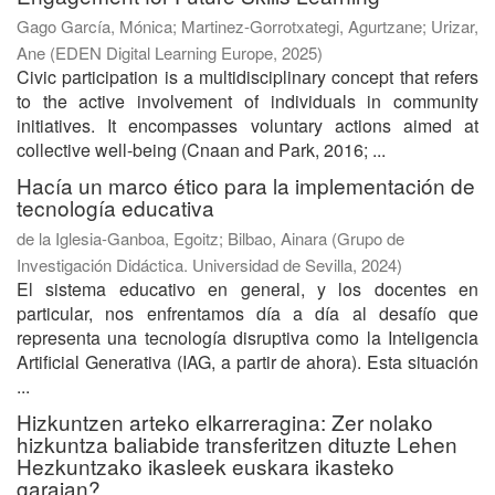
Gago García, Mónica
;
Martinez-Gorrotxategi, Agurtzane
;
Urizar,
Ane
(
EDEN Digital Learning Europe
,
2025
)
Civic participation is a multidisciplinary concept that refers
to the active involvement of individuals in community
initiatives. It encompasses voluntary actions aimed at
collective well-being (Cnaan and Park, 2016; ...
Hacía un marco ético para la implementación de
tecnología educativa
de la Iglesia-Ganboa, Egoitz
;
Bilbao, Ainara
(
Grupo de
Investigación Didáctica. Universidad de Sevilla
,
2024
)
El sistema educativo en general, y los docentes en
particular, nos enfrentamos día a día al desafío que
representa una tecnología disruptiva como la Inteligencia
Artificial Generativa (IAG, a partir de ahora). Esta situación
...
Hizkuntzen arteko elkarreragina: Zer nolako
hizkuntza baliabide transferitzen dituzte Lehen
Hezkuntzako ikasleek euskara ikasteko
garaian?