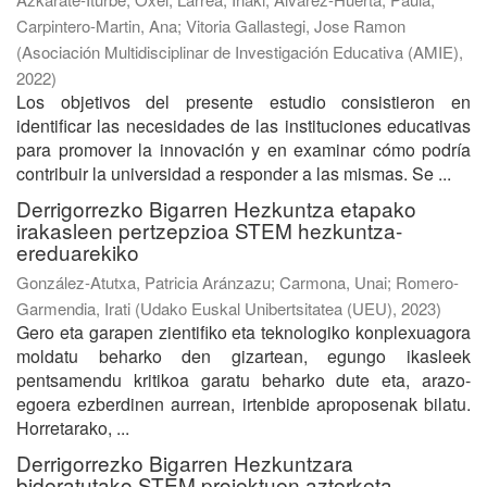
Carpintero-Martin, Ana
;
Vitoria Gallastegi, Jose Ramon
(
Asociación Multidisciplinar de Investigación Educativa (AMIE)
,
2022
)
Los objetivos del presente estudio consistieron en
identificar las necesidades de las instituciones educativas
para promover la innovación y en examinar cómo podría
contribuir la universidad a responder a las mismas. Se ...
Derrigorrezko Bigarren Hezkuntza etapako
irakasleen pertzepzioa STEM hezkuntza-
ereduarekiko
González-Atutxa, Patricia Aránzazu
;
Carmona, Unai
;
Romero-
Garmendia, Irati
(
Udako Euskal Unibertsitatea (UEU)
,
2023
)
Gero eta garapen zientifiko eta teknologiko konplexuagora
moldatu beharko den gizartean, egungo ikasleek
pentsamendu kritikoa garatu beharko dute eta, arazo-
egoera ezberdinen aurrean, irtenbide aproposenak bilatu.
Horretarako, ...
Derrigorrezko Bigarren Hezkuntzara
bideratutako STEM proiektuen azterketa