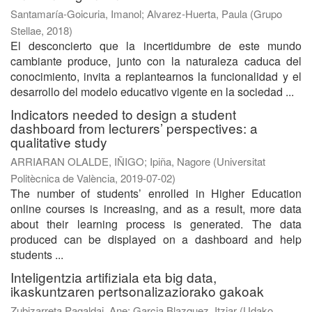
Santamaría-Goicuria, Imanol
;
Alvarez-Huerta, Paula
(
Grupo
Stellae
,
2018
)
El desconcierto que la incertidumbre de este mundo
cambiante produce, junto con la naturaleza caduca del
conocimiento, invita a replantearnos la funcionalidad y el
desarrollo del modelo educativo vigente en la sociedad ...
Indicators needed to design a student
dashboard from lecturers’ perspectives: a
qualitative study
ARRIARAN OLALDE, IÑIGO
;
Ipiña, Nagore
(
Universitat
Politècnica de València
,
2019-07-02
)
The number of students’ enrolled in Higher Education
online courses is increasing, and as a result, more data
about their learning process is generated. The data
produced can be displayed on a dashboard and help
students ...
Inteligentzia artifiziala eta big data,
ikaskuntzaren pertsonalizaziorako gakoak
Zubizarreta Pagaldai, Ane
;
Garcia Blazquez, Itziar
(
Udako