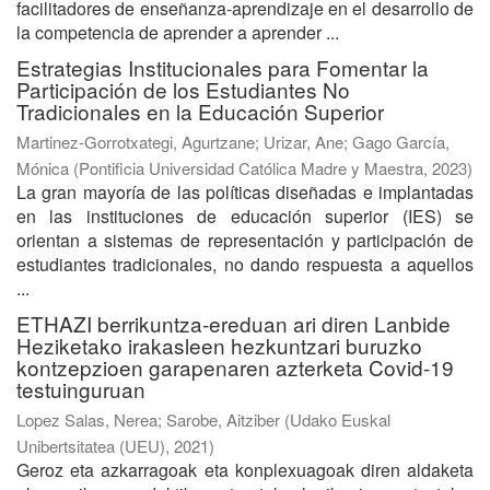
facilitadores de enseñanza-aprendizaje en el desarrollo de
la competencia de aprender a aprender ...
Estrategias Institucionales para Fomentar la
Participación de los Estudiantes No
Tradicionales en la Educación Superior
Martinez-Gorrotxategi, Agurtzane
;
Urizar, Ane
;
Gago García,
Mónica
(
Pontificia Universidad Católica Madre y Maestra
,
2023
)
La gran mayoría de las políticas diseñadas e implantadas
en las instituciones de educación superior (IES) se
orientan a sistemas de representación y participación de
estudiantes tradicionales, no dando respuesta a aquellos
...
ETHAZI berrikuntza-ereduan ari diren Lanbide
Heziketako irakasleen hezkuntzari buruzko
kontzepzioen garapenaren azterketa Covid-19
testuinguruan
Lopez Salas, Nerea
;
Sarobe, Aitziber
(
Udako Euskal
Unibertsitatea (UEU)
,
2021
)
Geroz eta azkarragoak eta konplexuagoak diren aldaketa