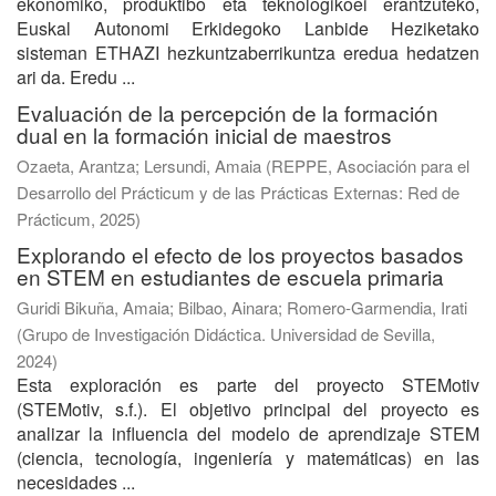
ekonomiko, produktibo eta teknologikoei erantzuteko,
Euskal Autonomi Erkidegoko Lanbide Heziketako
sisteman ETHAZI hezkuntzaberrikuntza eredua hedatzen
ari da. Eredu ...
Evaluación de la percepción de la formación
dual en la formación inicial de maestros
Ozaeta, Arantza
;
Lersundi, Amaia
(
REPPE, Asociación para el
Desarrollo del Prácticum y de las Prácticas Externas: Red de
Prácticum
,
2025
)
Explorando el efecto de los proyectos basados
en STEM en estudiantes de escuela primaria
Guridi Bikuña, Amaia
;
Bilbao, Ainara
;
Romero-Garmendia, Irati
(
Grupo de Investigación Didáctica. Universidad de Sevilla
,
2024
)
Esta exploración es parte del proyecto STEMotiv
(STEMotiv, s.f.). El objetivo principal del proyecto es
analizar la influencia del modelo de aprendizaje STEM
(ciencia, tecnología, ingeniería y matemáticas) en las
necesidades ...