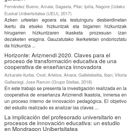
Fernández Bueno, Amaia
;
Sagasta, Pilar
;
Ipiña, Nagore
(
Udako
Euskal Unibertsitatea (UEU)
,
2017
)
Azken urteetan egoera eta testuinguru desberdinetan
ikertu da etxeko hizkuntzak eta bigarren hizkuntzak
hirugarren hizkuntzaren ikasketa prozesuan izan
dezaketen eragina. Gauzatutako ikerketetan ondorioztatu
da hizkuntza ...
Horizonte: Arizmendi 2020. Claves para el
proceso de transformación educativa de una
cooperativa de enseñanza innovadora
Azkarate-Iturbe, Oxel
;
Artetxe, Ainara
;
Galletebeitia, Iban
;
Vitoria
Gallastegi, Jose Ramon
(
Grupo Stellae
,
2018
)
En este trabajo se presenta la investigación realizada en la
cooperativa de enseñanza Arizmendi Ikastola, inmersa en
un proceso interno de innovación pedagógica. El objetivo
del estudio realizado es analizar las claves ...
La implicación del profesorado universitario en
procesos de innovación educativa: un estudio
en Mondragon Unibertsitatea