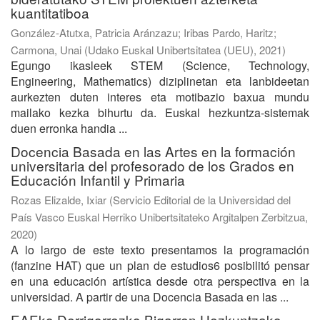
kuantitatiboa
González-Atutxa, Patricia Aránzazu
;
Iribas Pardo, Haritz
;
Carmona, Unai
(
Udako Euskal Unibertsitatea (UEU)
,
2021
)
Egungo ikasleek STEM (Science, Technology,
Engineering, Mathematics) diziplinetan eta lanbideetan
aurkezten duten interes eta motibazio baxua mundu
mailako kezka bihurtu da. Euskal hezkuntza-sistemak
duen erronka handia ...
Docencia Basada en las Artes en la formación
universitaria del profesorado de los Grados en
Educación Infantil y Primaria
Rozas Elizalde, Ixiar
(
Servicio Editorial de la Universidad del
País Vasco Euskal Herriko Unibertsitateko Argitalpen Zerbitzua
,
2020
)
A lo largo de este texto presentamos la programación
(fanzine HAT) que un plan de estudios6 posibilitó pensar
en una educación artística desde otra perspectiva en la
universidad. A partir de una Docencia Basada en las ...
EAEko Derrigorrezko Bigarren Hezkuntzako