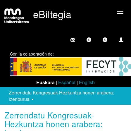
eBiltegia
Camb
nave
Con la colaboración de:
Euskara
|
Español
|
English
Zerrendatu Kongresuak-Hezkuntza honen arabera:
izenburua
Zerrendatu Kongresuak-
Hezkuntza honen arabera: