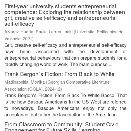
First-year university students entrepreneurial
competence: Exploring the relationship between
grit, creative self-efficacy and entrepreneurial
self-efficacy
Alvarez-Huerta, Paula
;
Larrea, Inaki
(
Universitat Politècnica de
València
,
2021
)
Grit, creative self-efficacy and entrepreneurial self-efficacy
have been associated with the development of
entrepreneurial behaviours that can prepare students for a
rapidly changing world of work. The main purpose ...
Frank Bergon´s Fiction: From Black to White
Madinabeitia, Monika
(
Georgian Comparative Literature
Association (GCLA)
,
2024-12
)
Frank Bergon’s Fiction: From Black To White Basco. That
is the how Basque Americans in the US West are referred
to nowadays. Basque Americans enjoy not only the
acceptance, but rather the fascination of the Ame-rican ...
From Classroom to Community: Student Civic
Engagement for Future Skills Learning