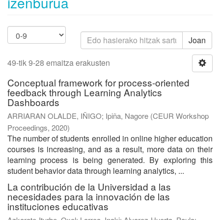
izenburua
Joan
49-tik 9-28 emaitza erakusten
Conceptual framework for process-oriented
feedback through Learning Analytics
Dashboards
ARRIARAN OLALDE, IÑIGO
;
Ipiña, Nagore
(
CEUR Workshop
Proceedings
,
2020
)
The number of students enrolled in online higher education
courses is increasing, and as a result, more data on their
learning process is being generated. By exploring this
student behavior data through learning analytics, ...
La contribución de la Universidad a las
necesidades para la innovación de las
instituciones educativas
Azkarate-Iturbe, Oxel
;
Larrea, Inaki
;
Alvarez-Huerta, Paula
;