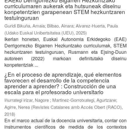
curriculumaren aukerak eta hutsuneak diseinu
konpetentzien garapenean STEM hezkuntzaren
testuinguruan
Guridi Bikuña, Amaia
;
Bilbao, Ainara
;
Alvarez-Huerta, Paula
(
Udako Euskal Unibertsitatea (UEU)
,
2025
)
Ikerlan honetan, Euskal Autonomia Erkidegoko (EAE)
Derrigorrezko Bigarren Hezkuntzako curriculumak, STEM
hezkuntzaren testuinguruan, Rusmann eta Ejsing-Duun
autoreen (2022) markoan definitutako diseinu
konpetentziak ...
¿En el proceso de aprendizaje, qué elementos
favorecen el desarrollo de la competencia
aprender a aprender? : Construcción de una
escala para el profesorado universitario
Iñurrategi irizar, Nagore
;
Martinez-Gorrotxategi, Agurtzane
;
Agirre, Nerea
(
Revistes Catalanes amb Accés Obert (RACO)
,
2018
)
En el marco actual de la docencia universitaria, contar con
instrumentos científicos de medida de los contextos