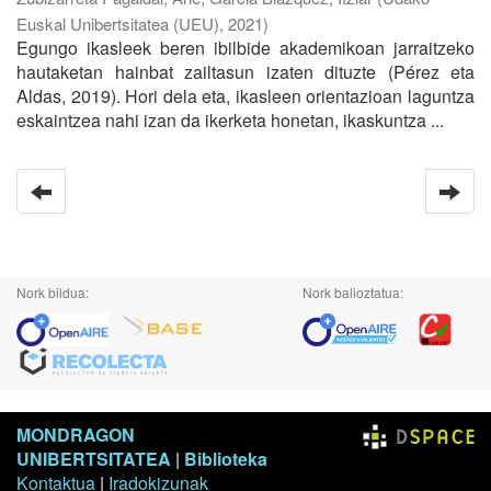
Euskal Unibertsitatea (UEU)
,
2021
)
Egungo ikasleek beren ibilbide akademikoan jarraitzeko
hautaketan hainbat zailtasun izaten dituzte (Pérez eta
Aldas, 2019). Hori dela eta, ikasleen orientazioan laguntza
eskaintzea nahi izan da ikerketa honetan, ikaskuntza ...
Nork bildua:
Nork balioztatua:
MONDRAGON
UNIBERTSITATEA
|
Biblioteka
Kontaktua
|
Iradokizunak