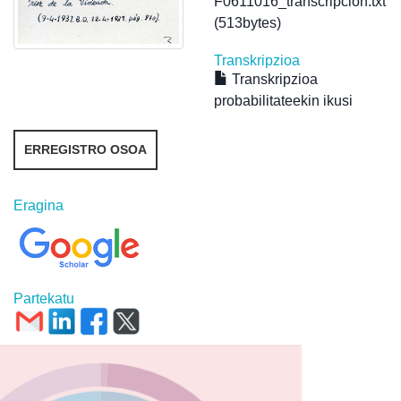
F0611016_transcripcion.txt
(513bytes)
Transkripzioa
Transkripzioa
probabilitateekin ikusi
ERREGISTRO OSOA
Eragina
Partekatu