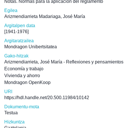
Notas. Normas para la aplicación del reglamento
Egilea
Arizmendiarrieta Madariaga, José María
Argitalpen data
[1941-1976]
Argitaratzailea
Mondragon Unibertsitatea
Gako-hitzak
Arizmendiarrieta, José María - Reflexiones y pensamientos
Economía y trabajo
Vivienda y ahorro
Mondragon OpenKoop
URI
https://hdl.handle.net/20.500.11984/10142
Dokumentu-mota
Testua
Hizkuntza
Gaztelania