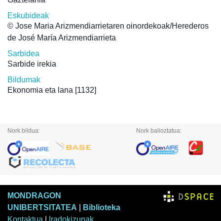
Eskubideak
© Jose Maria Arizmendiarrietaren oinordekoak/Herederos
de José María Arizmendiarrieta
Sarbidea
Sarbide irekia
Bildumak
Ekonomia eta lana
[1132]
Nork bildua:
Nork balioztatua:
MONDRAGON
UNIBERTSITATEA
|
Biblioteka
Kontaktua
|
Iradokizunak