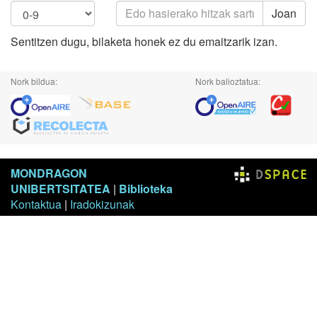
Joan
Sentitzen dugu, bilaketa honek ez du emaitzarik izan.
Nork bildua:
Nork balioztatua:
MONDRAGON
UNIBERTSITATEA
|
Biblioteka
Kontaktua
|
Iradokizunak