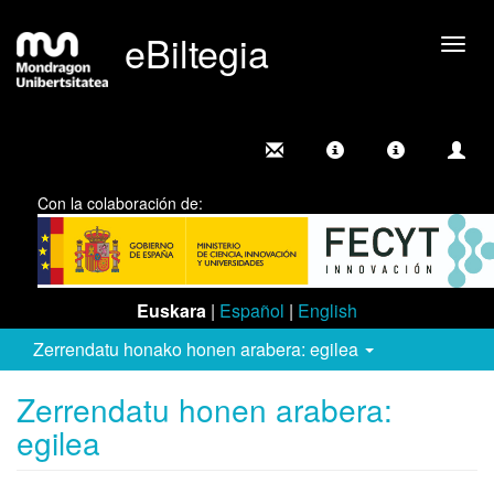
eBiltegia
Camb
nave
Con la colaboración de:
Euskara
|
Español
|
English
Zerrendatu honako honen arabera: egilea
Zerrendatu honen arabera:
egilea