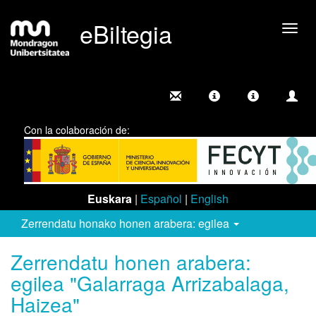
eBiltegia
Camb
nave
Con la colaboración de:
Euskara
|
Español
|
English
Zerrendatu honako honen arabera: egilea
Zerrendatu honen arabera:
egilea "Galarraga Arrizabalaga,
Haizea"