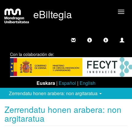
eBiltegia
Camb
nave
Con la colaboración de:
Euskara
|
Español
|
English
Zerrendatu honen arabera: non argitaratua
Zerrendatu honen arabera: non
argitaratua