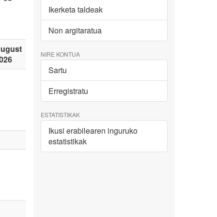
Ikerketa taldeak
Non argitaratua
ugust
NIRE KONTUA
026
Sartu
Erregistratu
ESTATISTIKAK
Ikusi erabilearen inguruko
estatistikak