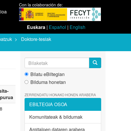
Con la colaboración de:
aioa
Euskara
|
Español
|
English
batzuk
Doktore-tesiak
Bilatu eBiltegian
Bilduma honetan
sita-
ZERRENDATU HONAKO HONEN ARABERA
purua
EBILTEGIA OSOA
8
Komunitateak & bildumak
Argitalpen dataren arabera