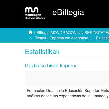
eBiltegia
eBiltegia MONDRAGON UNIBERTSITATE
Tesiak - Enpresa eta ekonomia
Estatist
Estatistikak
Guztirako bisita-kopurua
Formación Dual en la Educación Superior: Entor
análisis desde las experiencias del alumnado 