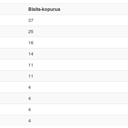
Bisita-kopurua
37
25
16
14
11
11
4
4
4
4