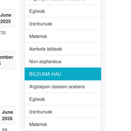
Egileak
June
2025
Izenburuak
70
Materiak
Ikerketa taldeak
ember
Non argitaratua
5
BILDUMA HAU
Argitalpen dataren arabera
Egileak
Izenburuak
June
2026
Materiak
58