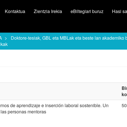
Kontaktua
Zientzia Irekia
eBiltegiari buruz
Hasi s
A
Doktore-tesiak, GBL eta MBLak eta beste lan akademiko 
ikak
Bi
ko
nos de aprendizaje e inserción laboral sostenible. Un
50
y las personas mentoras