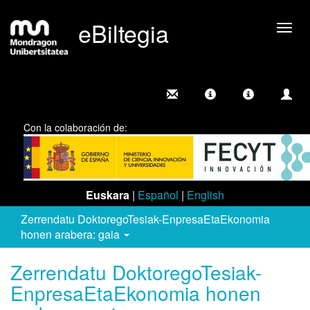
eBiltegia
Camb
nave
Con la colaboración de:
Euskara
|
Español
|
English
Zerrendatu DoktoregoTesiak-EnpresaEtaEkonomia
honen arabera: gaia
Zerrendatu DoktoregoTesiak-
EnpresaEtaEkonomia honen