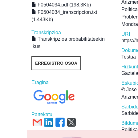
Arizmen
F0504034.pdf (198.3Kb)
Polític
F0504034_transcripcion.txt
Proble
(1.443Kb)
Mondr
Transkripzioa
URI
Transkripzioa probabilitateekin
https:/
ikusi
Dokume
Testua
ERREGISTRO OSOA
Hizkun
Gaztel
Eragina
Eskubi
© Jose 
Arizmen
Sarbid
Sarbide
Partekatu
Bildum
Politika