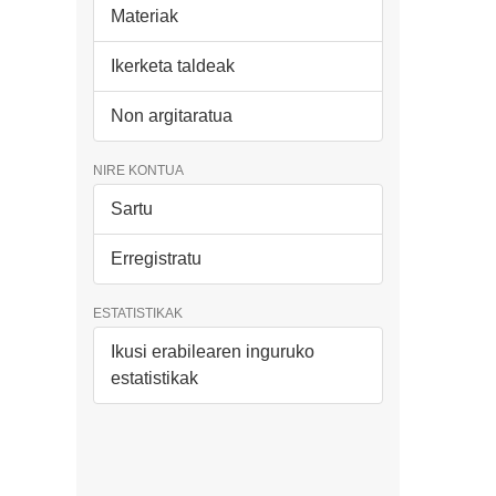
Materiak
Ikerketa taldeak
Non argitaratua
NIRE KONTUA
Sartu
Erregistratu
ESTATISTIKAK
Ikusi erabilearen inguruko
estatistikak