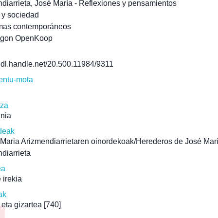
diarrieta, José María - Reflexiones y pensamientos
a y sociedad
mas contemporáneos
agon OpenKoop
/hdl.handle.net/20.500.11984/9311
ntu-mota
tza
ania
deak
Maria Arizmendiarrietaren oinordekoak/Herederos de José Mar
diarrieta
ea
 irekia
ak
 eta gizartea
[740]