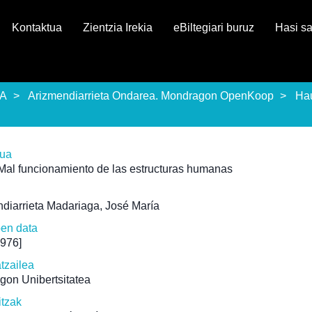
Kontaktua
Zientzia Irekia
eBiltegiari buruz
Hasi s
EA
Arizmendiarrieta Ondarea. Mondragon OpenKoop
Ha
rua
Mal funcionamiento de las estructuras humanas
diarrieta Madariaga, José María
pen data
1976]
atzailea
gon Unibertsitatea
itzak