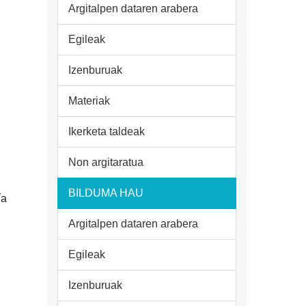
Argitalpen dataren arabera
Egileak
Izenburuak
Materiak
Ikerketa taldeak
Non argitaratua
BILDUMA HAU
ía
Argitalpen dataren arabera
Egileak
Izenburuak