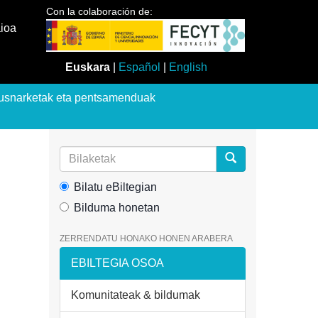
Con la colaboración de:
aioa
Euskara
|
Español
|
English
usnarketak eta pentsamenduak
Bilatu eBiltegian
Bilduma honetan
ZERRENDATU HONAKO HONEN ARABERA
EBILTEGIA OSOA
Komunitateak & bildumak