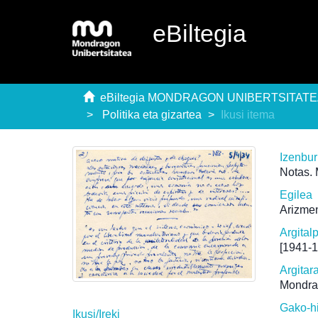
eBiltegia
eBiltegia MONDRAGON UNIBERTSITAT
Politika eta gizartea
Ikusi itema
Izenbu
Notas. 
Egilea
Arizmen
Argital
[1941-
Argitar
Mondra
Gako-h
Ikusi/
Ireki