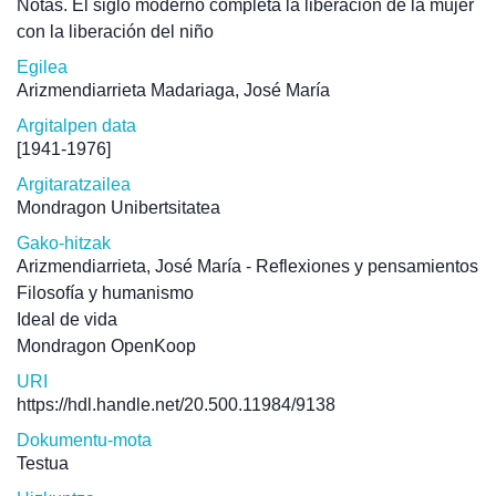
Notas. El siglo moderno completa la liberación de la mujer
con la liberación del niño
Egilea
Arizmendiarrieta Madariaga, José María
Argitalpen data
[1941-1976]
Argitaratzailea
Mondragon Unibertsitatea
Gako-hitzak
Arizmendiarrieta, José María - Reflexiones y pensamientos
Filosofía y humanismo
Ideal de vida
Mondragon OpenKoop
URI
https://hdl.handle.net/20.500.11984/9138
Dokumentu-mota
Testua