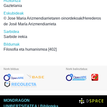
Hizkuntza
Gaztelania
Eskubideak
© Jose Maria Arizmendiarrietaren oinordekoak/Herederos
de José María Arizmendiarrieta
Sarbidea
Sarbide irekia
Bildumak
Filosofia eta humanismoa
[402]
Nork bildua:
Nork balioztatua:
MONDRAGON
UNIBERTSITATEA
|
Biblioteka