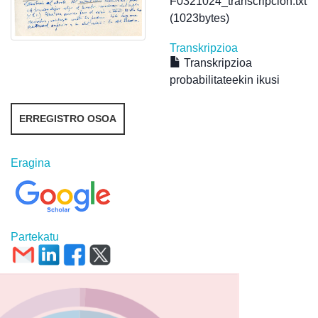
F0321024_transcripcion.txt
(1023bytes)
Transkripzioa
Transkripzioa
probabilitateekin ikusi
ERREGISTRO OSOA
Eragina
Partekatu