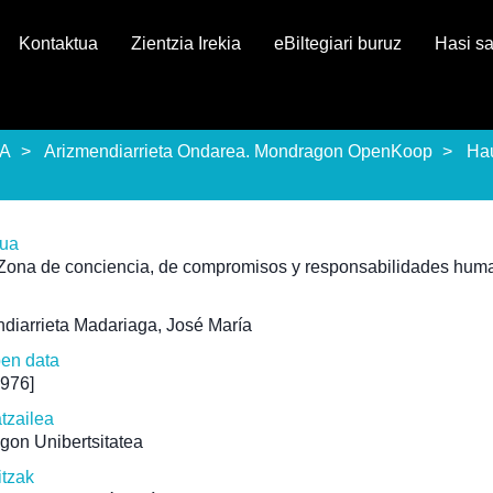
Kontaktua
Zientzia Irekia
eBiltegiari buruz
Hasi s
EA
Arizmendiarrieta Ondarea. Mondragon OpenKoop
Ha
rua
 Zona de conciencia, de compromisos y responsabilidades hum
diarrieta Madariaga, José María
pen data
1976]
atzailea
gon Unibertsitatea
itzak