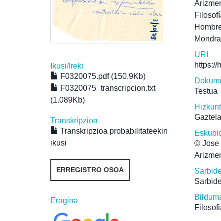
Arizmen
Filosof
Hombr
Mondr
URI
https:/
Ikusi/
Ireki
F0320075.pdf (150.9Kb)
Dokume
F0320075_transcripcion.txt
Testua
(1.089Kb)
Hizkun
Gaztel
Transkripzioa
Transkripzioa probabilitateekin
Eskubi
ikusi
© Jose 
Arizmen
ERREGISTRO OSOA
Sarbid
Sarbide
Bildum
Eragina
Filosof