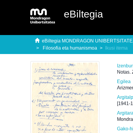
eBiltegia
eBiltegia MONDRAGON UNIBERTSITAT
Filosofia eta humanismoa
Ikusi itema
Izenbu
Notas.
Egilea
Arizmen
Argital
[1941-
Argitar
Mondra
Gako-h