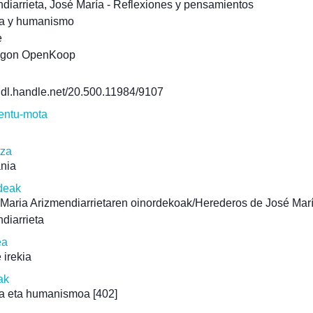
diarrieta, José María - Reflexiones y pensamientos
ía y humanismo
e
agon OpenKoop
/hdl.handle.net/20.500.11984/9107
ntu-mota
tza
ania
deak
Maria Arizmendiarrietaren oinordekoak/Herederos de José Mar
diarrieta
ea
 irekia
ak
ia eta humanismoa
[402]