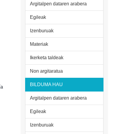
Argitalpen dataren arabera
Egileak
Izenburuak
Materiak
Ikerketa taldeak
Non argitaratua
BILDUMA HAU
ía
Argitalpen dataren arabera
Egileak
Izenburuak