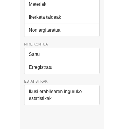
Materiak
Ikerketa taldeak
Non argitaratua
NIRE KONTUA
Sartu
Erregistratu
ESTATISTIKAK
Ikusi erabilearen inguruko
estatistikak