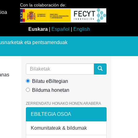
Con la colaboración de:
aioa
Euskara
|
Español
|
English
usnarketak eta pentsamenduak
anas
Bilatu eBiltegian
Bilduma honetan
ZERRENDATU HONAKO HONEN ARABERA
EBILTEGIA OSOA
Komunitateak & bildumak