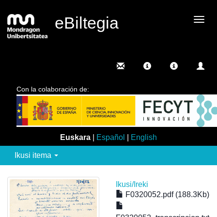
eBiltegia
Camb
nave
Con la colaboración de:
Euskara
|
Español
|
English
Ikusi itema
Ikusi/
Ireki
F0320052.pdf (188.3Kb)