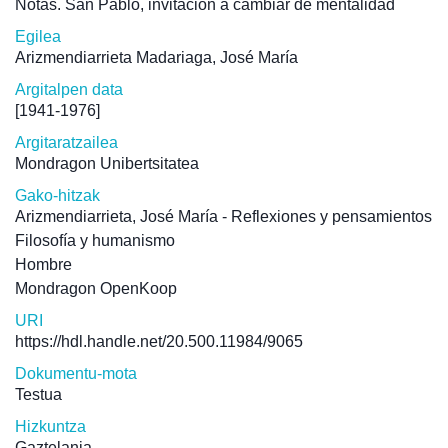
Notas. San Pablo, invitación a cambiar de mentalidad
Egilea
Arizmendiarrieta Madariaga, José María
Argitalpen data
[1941-1976]
Argitaratzailea
Mondragon Unibertsitatea
Gako-hitzak
Arizmendiarrieta, José María - Reflexiones y pensamientos
Filosofía y humanismo
Hombre
Mondragon OpenKoop
URI
https://hdl.handle.net/20.500.11984/9065
Dokumentu-mota
Testua
Hizkuntza
Gaztelania