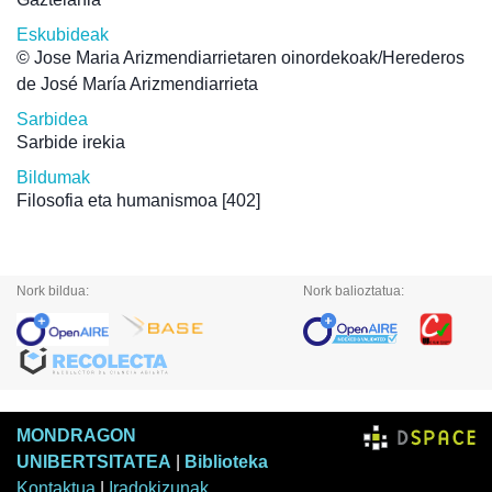
Eskubideak
© Jose Maria Arizmendiarrietaren oinordekoak/Herederos
de José María Arizmendiarrieta
Sarbidea
Sarbide irekia
Bildumak
Filosofia eta humanismoa
[402]
Nork bildua:
Nork balioztatua:
MONDRAGON
UNIBERTSITATEA
|
Biblioteka
Kontaktua
|
Iradokizunak