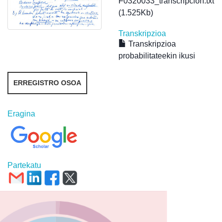
F0320033_transcripcion.txt
(1.525Kb)
Transkripzioa
Transkripzioa
probabilitateekin ikusi
ERREGISTRO OSOA
Eragina
Partekatu