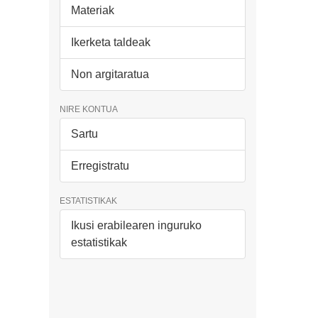
Materiak
Ikerketa taldeak
Non argitaratua
NIRE KONTUA
Sartu
Erregistratu
ESTATISTIKAK
Ikusi erabilearen inguruko
estatistikak