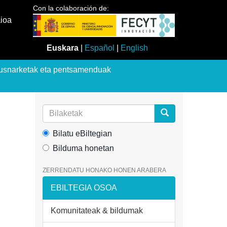
Con la colaboración de:
aioa
Euskara
|
Español
|
English
usnarketak eta pentsamenduak
Bilatu eBiltegian
Bilduma honetan
ZERRENDATU HONAKO HONEN ARABERA
EBILTEGIA OSOA
Komunitateak & bildumak