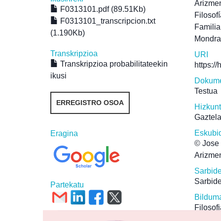
Arizmen
F0313101.pdf (89.51Kb)
Filosof
F0313101_transcripcion.txt
Familia
(1.190Kb)
Mondr
Transkripzioa
URI
Transkripzioa probabilitateekin
https:/
ikusi
Dokume
Testua
ERREGISTRO OSOA
Hizkun
Gaztel
Eskubi
Eragina
© Jose 
Arizmen
Sarbid
Sarbide
Partekatu
Bildum
Filosof