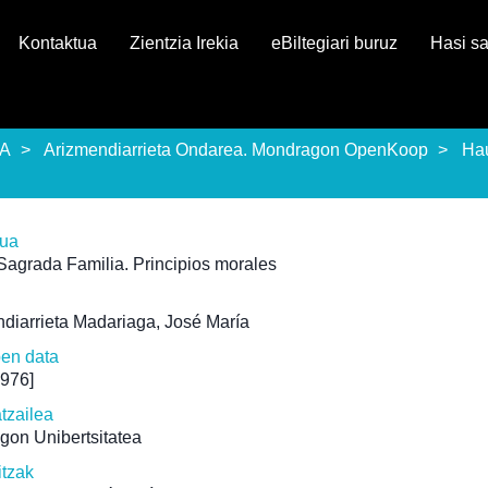
Kontaktua
Zientzia Irekia
eBiltegiari buruz
Hasi s
EA
Arizmendiarrieta Ondarea. Mondragon OpenKoop
Ha
rua
Sagrada Familia. Principios morales
diarrieta Madariaga, José María
pen data
1976]
atzailea
gon Unibertsitatea
itzak