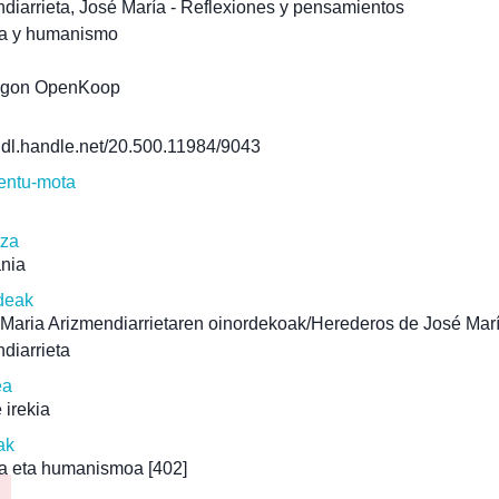
diarrieta, José María - Reflexiones y pensamientos
ía y humanismo
agon OpenKoop
/hdl.handle.net/20.500.11984/9043
ntu-mota
tza
ania
deak
Maria Arizmendiarrietaren oinordekoak/Herederos de José Mar
diarrieta
ea
 irekia
ak
ia eta humanismoa
[402]