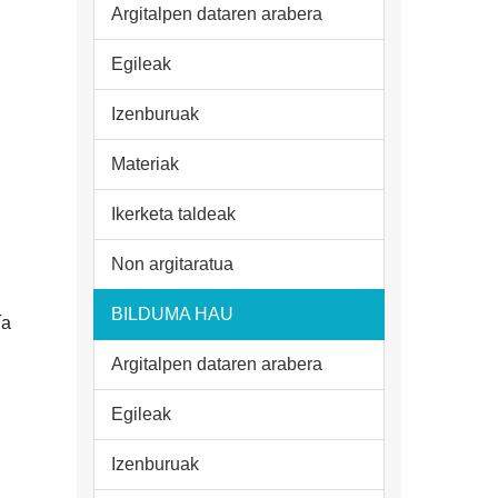
Argitalpen dataren arabera
Egileak
Izenburuak
Materiak
Ikerketa taldeak
Non argitaratua
BILDUMA HAU
ía
Argitalpen dataren arabera
Egileak
Izenburuak