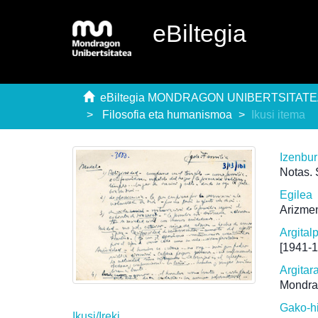
eBiltegia
eBiltegia MONDRAGON UNIBERTSITAT
Filosofia eta humanismoa
Ikusi itema
Izenbu
Notas. 
Egilea
Arizmen
Argital
[1941-
Argitar
Mondra
Gako-h
Ikusi/
Ireki