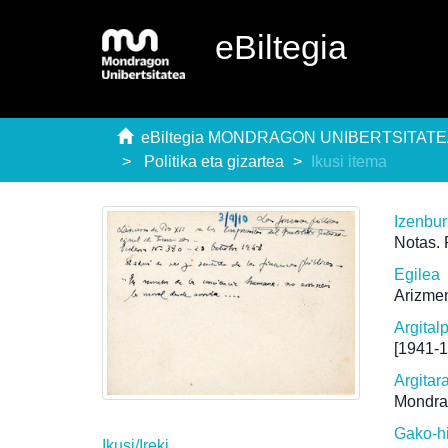
eBiltegia
eBiltegia MONDRAGON UNIBERTSITAT
Politika eta gizartea
Ikusi itema
Izenbu
Notas. 
Egilea
Arizmen
Argital
[1941-
Argitar
Mondra
Gako-h
Ikusi/
Ireki