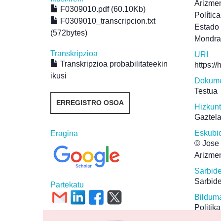
Arizmen
F0309010.pdf (60.10Kb)
Polític
F0309010_transcripcion.txt
Estado
(572bytes)
Mondr
Transkripzioa
URI
Transkripzioa probabilitateekin
https:/
ikusi
Dokume
Testua
ERREGISTRO OSOA
Hizkun
Gaztel
Eskubi
Eragina
© Jose 
Arizmen
Sarbid
Sarbide
Partekatu
Bildum
Politika