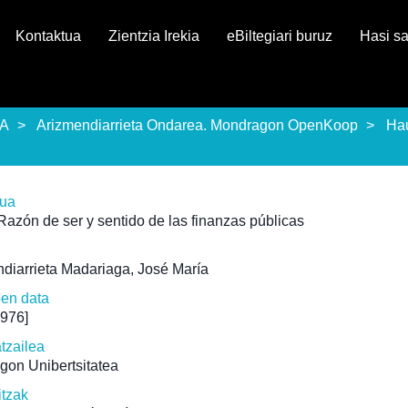
Kontaktua
Zientzia Irekia
eBiltegiari buruz
Hasi s
EA
Arizmendiarrieta Ondarea. Mondragon OpenKoop
Ha
rua
Razón de ser y sentido de las finanzas públicas
diarrieta Madariaga, José María
pen data
1976]
atzailea
gon Unibertsitatea
itzak