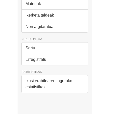
Materiak
Ikerketa taldeak
Non argitaratua
NIRE KONTUA
Sartu
Erregistratu
ESTATISTIKAK
Ikusi erabilearen inguruko
estatistikak