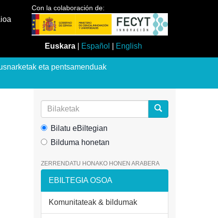
Con la colaboración de:
aioa
Euskara
|
Español
|
English
usnarketak eta pentsamenduak
Bilatu eBiltegian
Bilduma honetan
ZERRENDATU HONAKO HONEN ARABERA
EBILTEGIA OSOA
Komunitateak & bildumak