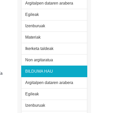
Argitalpen dataren arabera
Egileak
Izenburuak
Materiak
Ikerketa taldeak
Non argitaratua
BILDUMA HAU
ía
Argitalpen dataren arabera
Egileak
Izenburuak