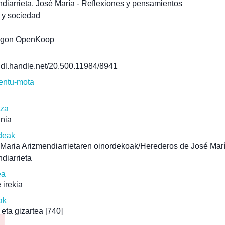
diarrieta, José María - Reflexiones y pensamientos
a y sociedad
agon OpenKoop
/hdl.handle.net/20.500.11984/8941
ntu-mota
tza
ania
deak
Maria Arizmendiarrietaren oinordekoak/Herederos de José Mar
diarrieta
ea
 irekia
ak
 eta gizartea
[740]