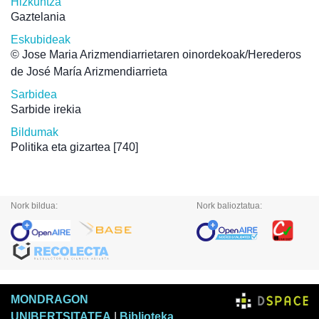
Hizkuntza
Gaztelania
Eskubideak
© Jose Maria Arizmendiarrietaren oinordekoak/Herederos
de José María Arizmendiarrieta
Sarbidea
Sarbide irekia
Bildumak
Politika eta gizartea
[740]
Nork bildua:
Nork balioztatua:
MONDRAGON
UNIBERTSITATEA
|
Biblioteka