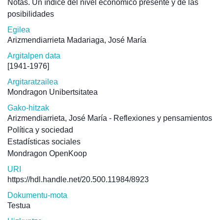
Notas. Un índice del nivel económico presente y de las
posibilidades
Egilea
Arizmendiarrieta Madariaga, José María
Argitalpen data
[1941-1976]
Argitaratzailea
Mondragon Unibertsitatea
Gako-hitzak
Arizmendiarrieta, José María - Reflexiones y pensamientos
Política y sociedad
Estadísticas sociales
Mondragon OpenKoop
URI
https://hdl.handle.net/20.500.11984/8923
Dokumentu-mota
Testua