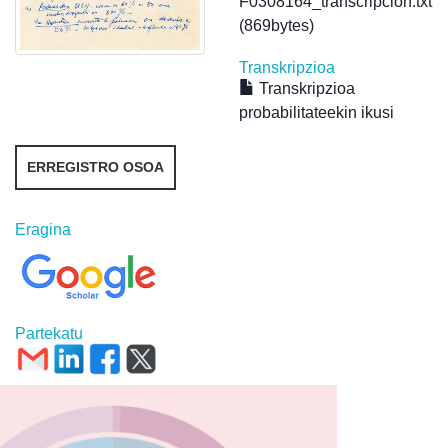
F0308164_transcripcion.txt
(869bytes)
Transkripzioa
Transkripzioa
probabilitateekin ikusi
ERREGISTRO OSOA
Eragina
Partekatu