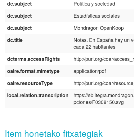
dc.subject
Política y sociedad
dc.subject
Estadísticas sociales
dc.subject
Mondragon OpenKoop
dc.title
Notas. En España hay un veh
cada 22 habitantes
dcterms.accessRights
http://purl.org/coar/access_ri
oaire.format.mimetype
application/pdf
oaire.resourceType
http://purl.org/coar/resource_
local.relation.transcription
https://ebiltegia.mondragon.ed
pciones/F0308150.svg
Item honetako fitxategiak