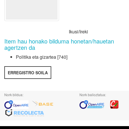
Ikusi/
Ireki
Item hau honako bilduma honetan/hauetan
agertzen da
Politika eta gizartea
[740]
ERREGISTRO SOILA
Nork bildua:
Nork balioztatua: