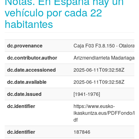
Notas. En España hay un
vehículo por cada 22
habitantes
dc.provenance
Caja F03 F3.8.150 - Otalora
dc.contributor.author
Arizmendiarrieta Madariaga, 
dc.date.accessioned
2025-06-11T09:32:58Z
dc.date.available
2025-06-11T09:32:58Z
dc.date.issued
[1941-1976]
dc.identifier
https://www.eusko-
ikaskuntza.eus/PDFFondo/F
df
dc.identifier
187846