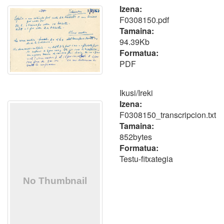
Izena:
F0308150.pdf
Tamaina:
94.39Kb
Formatua:
PDF
Ikusi/
Ireki
Izena:
F0308150_transcripcion.txt
Tamaina:
852bytes
Formatua:
Testu-fitxategia