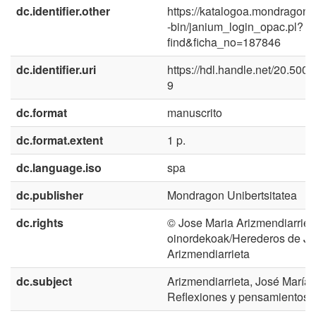
dc.identifier.other
https://katalogoa.mondragon.
-bin/janium_login_opac.pl?
find&ficha_no=187846
dc.identifier.uri
https://hdl.handle.net/20.500
9
dc.format
manuscrito
dc.format.extent
1 p.
dc.language.iso
spa
dc.publisher
Mondragon Unibertsitatea
dc.rights
© Jose Maria Arizmendiarriet
oinordekoak/Herederos de Jo
Arizmendiarrieta
dc.subject
Arizmendiarrieta, José María 
Reflexiones y pensamientos