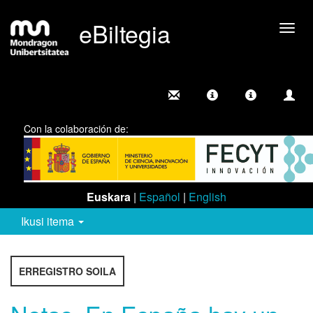
eBiltegia
Camb
nave
Con la colaboración de:
Euskara
|
Español
|
English
Ikusi itema
ERREGISTRO SOILA