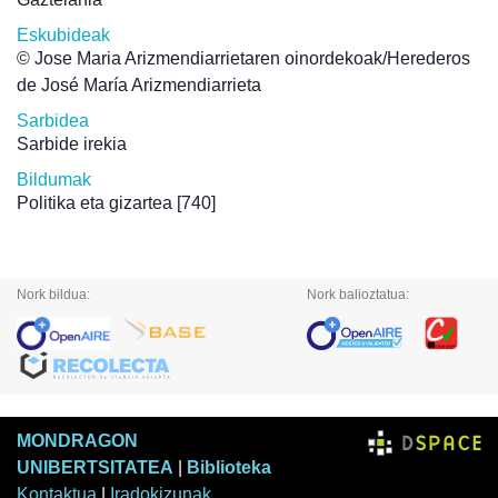
Eskubideak
© Jose Maria Arizmendiarrietaren oinordekoak/Herederos
de José María Arizmendiarrieta
Sarbidea
Sarbide irekia
Bildumak
Politika eta gizartea
[740]
Nork bildua:
Nork balioztatua:
MONDRAGON
UNIBERTSITATEA
|
Biblioteka
Kontaktua
|
Iradokizunak