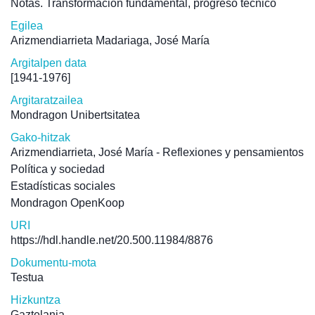
Notas. Transformación fundamental, progreso técnico
Egilea
Arizmendiarrieta Madariaga, José María
Argitalpen data
[1941-1976]
Argitaratzailea
Mondragon Unibertsitatea
Gako-hitzak
Arizmendiarrieta, José María - Reflexiones y pensamientos
Política y sociedad
Estadísticas sociales
Mondragon OpenKoop
URI
https://hdl.handle.net/20.500.11984/8876
Dokumentu-mota
Testua
Hizkuntza
Gaztelania