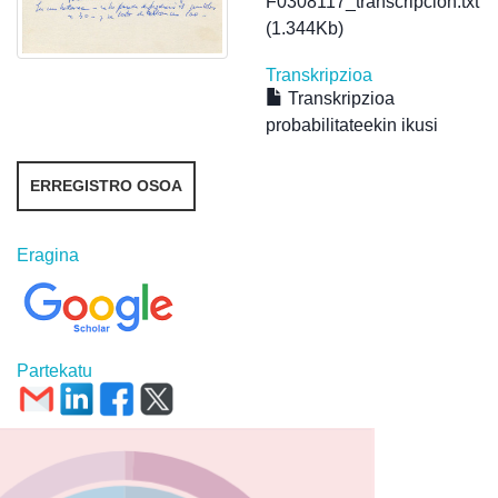
F0308117_transcripcion.txt
(1.344Kb)
Transkripzioa
Transkripzioa
probabilitateekin ikusi
ERREGISTRO OSOA
Eragina
Partekatu