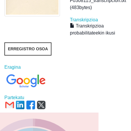
F0308115_transcripcion.txt
(483bytes)
Transkripzioa
Transkripzioa
probabilitateekin ikusi
ERREGISTRO OSOA
Eragina
Partekatu