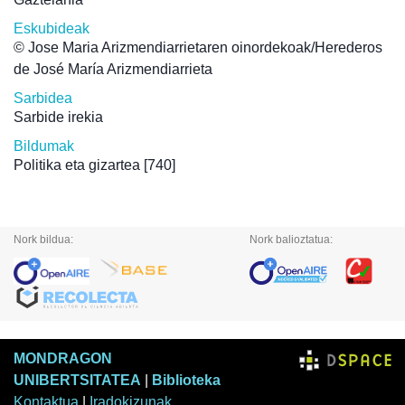
Eskubideak
© Jose Maria Arizmendiarrietaren oinordekoak/Herederos
de José María Arizmendiarrieta
Sarbidea
Sarbide irekia
Bildumak
Politika eta gizartea
[740]
Nork bildua:
Nork balioztatua:
MONDRAGON
UNIBERTSITATEA
|
Biblioteka
Kontaktua
|
Iradokizunak