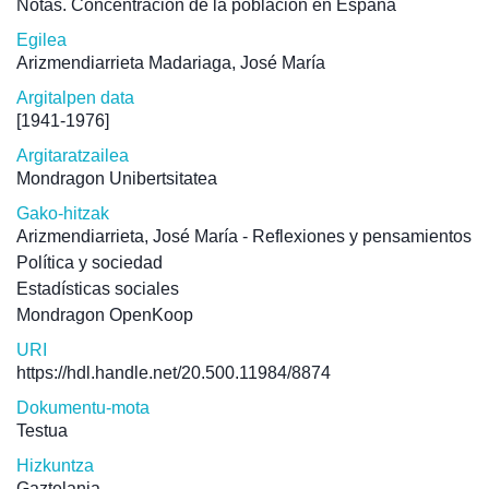
Notas. Concentración de la población en España
Egilea
Arizmendiarrieta Madariaga, José María
Argitalpen data
[1941-1976]
Argitaratzailea
Mondragon Unibertsitatea
Gako-hitzak
Arizmendiarrieta, José María - Reflexiones y pensamientos
Política y sociedad
Estadísticas sociales
Mondragon OpenKoop
URI
https://hdl.handle.net/20.500.11984/8874
Dokumentu-mota
Testua
Hizkuntza
Gaztelania