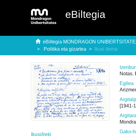
eBiltegia
eBiltegia MONDRAGON UNIBERTSITAT
Politika eta gizartea
Ikusi itema
Izenbu
Notas. 
Egilea
Arizmen
Argital
[1941-
Argitar
Mondra
Gako-h
Ikusi/
Ireki