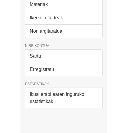
Materiak
Ikerketa taldeak
Non argitaratua
NIRE KONTUA
Sartu
Erregistratu
ESTATISTIKAK
Ikusi erabilearen inguruko
estatistikak