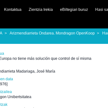
Kontaktua
Zientzia Irekia
eBiltegiari buruz
Hasi s
EA
Arizmendiarrieta Ondarea. Mondragon OpenKoop
Ha
rua
Europa no tiene más solución que control de sí misma
diarrieta Madariaga, José María
pen data
1976]
atzailea
gon Unibertsitatea
itzak