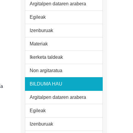
Argitalpen dataren arabera
Egileak
Izenburuak
Materiak
Ikerketa taldeak
Non argitaratua
BILDUMA HAU
ía
Argitalpen dataren arabera
Egileak
Izenburuak