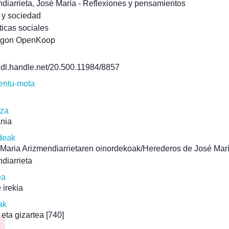
diarrieta, José María - Reflexiones y pensamientos
a y sociedad
ticas sociales
agon OpenKoop
/hdl.handle.net/20.500.11984/8857
ntu-mota
tza
ania
deak
Maria Arizmendiarrietaren oinordekoak/Herederos de José Mar
diarrieta
ea
 irekia
ak
 eta gizartea
[740]