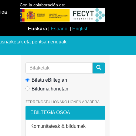
Con la colaboración de:
aioa
Euskara
|
Español
|
English
usnarketak eta pentsamenduak
Bilatu eBiltegian
Bilduma honetan
ZERRENDATU HONAKO HONEN ARABERA
EBILTEGIA OSOA
Komunitateak & bildumak