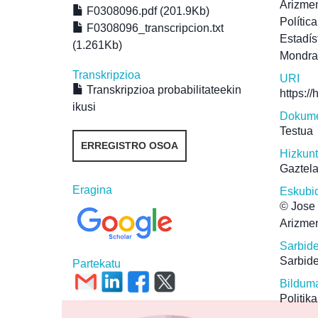
Arizmen
F0308096.pdf (201.9Kb)
Polític
F0308096_transcripcion.txt
Estadís
(1.261Kb)
Mondr
Transkripzioa
URI
Transkripzioa probabilitateekin
https:/
ikusi
Dokume
Testua
ERREGISTRO OSOA
Hizkun
Gaztel
Eragina
Eskubi
© Jose 
Arizmen
Sarbid
Sarbide
Partekatu
Bildum
Politika