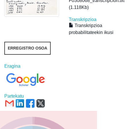
F0308068_transcripcion.txt
(1.118Kb)
Transkripzioa
Transkripzioa
probabilitateekin ikusi
ERREGISTRO OSOA
Eragina
Partekatu