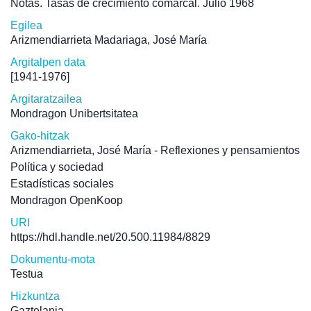
Notas. Tasas de crecimiento comarcal. Julio 1968
Egilea
Arizmendiarrieta Madariaga, José María
Argitalpen data
[1941-1976]
Argitaratzailea
Mondragon Unibertsitatea
Gako-hitzak
Arizmendiarrieta, José María - Reflexiones y pensamientos
Política y sociedad
Estadísticas sociales
Mondragon OpenKoop
URI
https://hdl.handle.net/20.500.11984/8829
Dokumentu-mota
Testua
Hizkuntza
Gaztelania