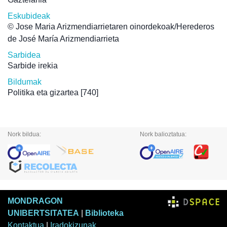
Eskubideak
© Jose Maria Arizmendiarrietaren oinordekoak/Herederos
de José María Arizmendiarrieta
Sarbidea
Sarbide irekia
Bildumak
Politika eta gizartea
[740]
Nork bildua:
Nork balioztatua:
MONDRAGON
UNIBERTSITATEA
|
Biblioteka
Kontaktua
|
Iradokizunak