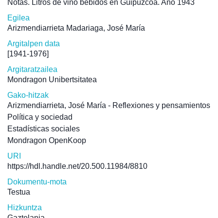
Notas. Litros de vino bebidos en Guipúzcoa. Año 1943
Egilea
Arizmendiarrieta Madariaga, José María
Argitalpen data
[1941-1976]
Argitaratzailea
Mondragon Unibertsitatea
Gako-hitzak
Arizmendiarrieta, José María - Reflexiones y pensamientos
Política y sociedad
Estadísticas sociales
Mondragon OpenKoop
URI
https://hdl.handle.net/20.500.11984/8810
Dokumentu-mota
Testua
Hizkuntza
Gaztelania