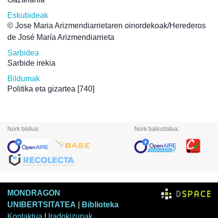
Eskubideak
© Jose Maria Arizmendiarrietaren oinordekoak/Herederos
de José María Arizmendiarrieta
Sarbidea
Sarbide irekia
Bildumak
Politika eta gizartea
[740]
Nork bildua:
Nork balioztatua:
MONDRAGON
UNIBERTSITATEA
|
Biblioteka
Kontaktua
|
Iradokizunak