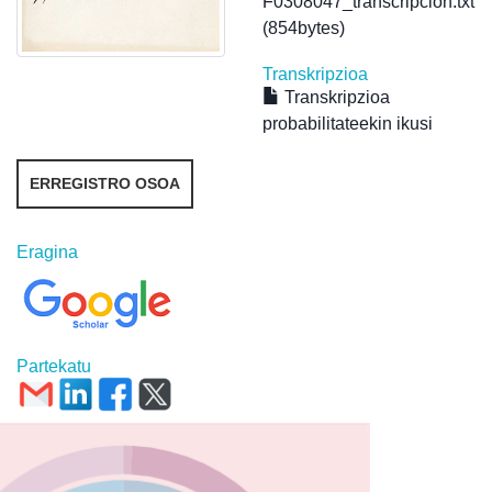
F0308047_transcripcion.txt
(854bytes)
Transkripzioa
Transkripzioa
probabilitateekin ikusi
ERREGISTRO OSOA
Eragina
Partekatu