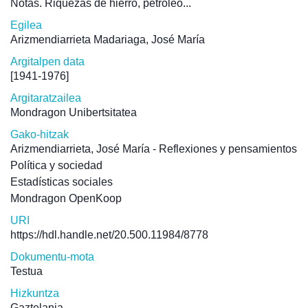
Notas. Riquezas de hierro, petróleo...
Egilea
Arizmendiarrieta Madariaga, José María
Argitalpen data
[1941-1976]
Argitaratzailea
Mondragon Unibertsitatea
Gako-hitzak
Arizmendiarrieta, José María - Reflexiones y pensamientos
Política y sociedad
Estadísticas sociales
Mondragon OpenKoop
URI
https://hdl.handle.net/20.500.11984/8778
Dokumentu-mota
Testua
Hizkuntza
Gaztelania