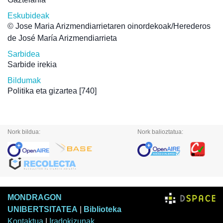
Eskubideak
© Jose Maria Arizmendiarrietaren oinordekoak/Herederos
de José María Arizmendiarrieta
Sarbidea
Sarbide irekia
Bildumak
Politika eta gizartea
[740]
Nork bildua:
Nork balioztatua:
MONDRAGON
UNIBERTSITATEA
|
Biblioteka
Kontaktua
|
Iradokizunak