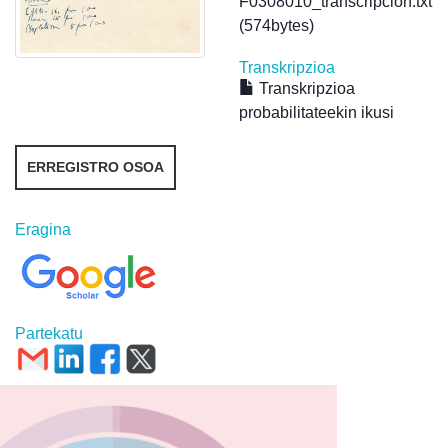
F0308010_transcripcion.txt
(574bytes)
Transkripzioa
Transkripzioa
probabilitateekin ikusi
ERREGISTRO OSOA
Eragina
Partekatu