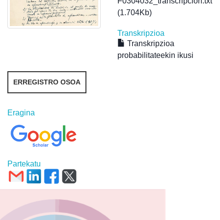
F0304032_transcripcion.txt
(1.704Kb)
Transkripzioa
Transkripzioa
probabilitateekin ikusi
ERREGISTRO OSOA
Eragina
Partekatu