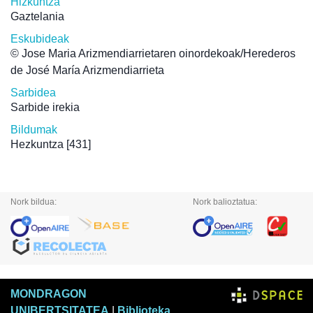
Hizkuntza
Gaztelania
Eskubideak
© Jose Maria Arizmendiarrietaren oinordekoak/Herederos
de José María Arizmendiarrieta
Sarbidea
Sarbide irekia
Bildumak
Hezkuntza
[431]
Nork bildua:
Nork balioztatua:
MONDRAGON
UNIBERTSITATEA
|
Biblioteka