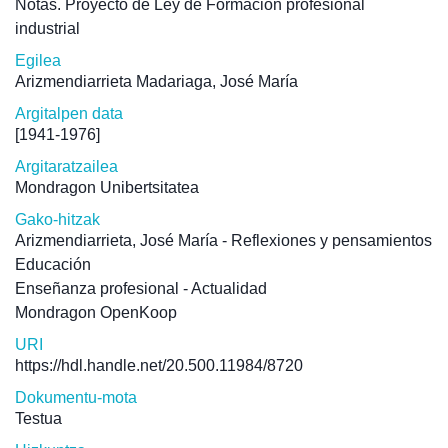
Notas. Proyecto de Ley de Formación profesional
industrial
Egilea
Arizmendiarrieta Madariaga, José María
Argitalpen data
[1941-1976]
Argitaratzailea
Mondragon Unibertsitatea
Gako-hitzak
Arizmendiarrieta, José María - Reflexiones y pensamientos
Educación
Enseñanza profesional - Actualidad
Mondragon OpenKoop
URI
https://hdl.handle.net/20.500.11984/8720
Dokumentu-mota
Testua