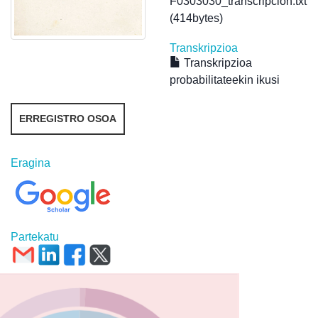
F0303030_transcripcion.txt
(414bytes)
Transkripzioa
Transkripzioa
probabilitateekin ikusi
ERREGISTRO OSOA
Eragina
Partekatu