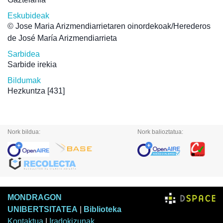
Eskubideak
© Jose Maria Arizmendiarrietaren oinordekoak/Herederos
de José María Arizmendiarrieta
Sarbidea
Sarbide irekia
Bildumak
Hezkuntza
[431]
Nork bildua:
Nork balioztatua:
MONDRAGON
UNIBERTSITATEA
|
Biblioteka
Kontaktua
|
Iradokizunak