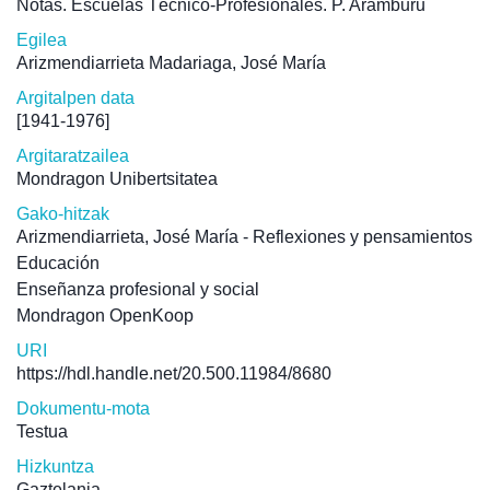
Notas. Escuelas Técnico-Profesionales. P. Aramburu
Egilea
Arizmendiarrieta Madariaga, José María
Argitalpen data
[1941-1976]
Argitaratzailea
Mondragon Unibertsitatea
Gako-hitzak
Arizmendiarrieta, José María - Reflexiones y pensamientos
Educación
Enseñanza profesional y social
Mondragon OpenKoop
URI
https://hdl.handle.net/20.500.11984/8680
Dokumentu-mota
Testua
Hizkuntza
Gaztelania