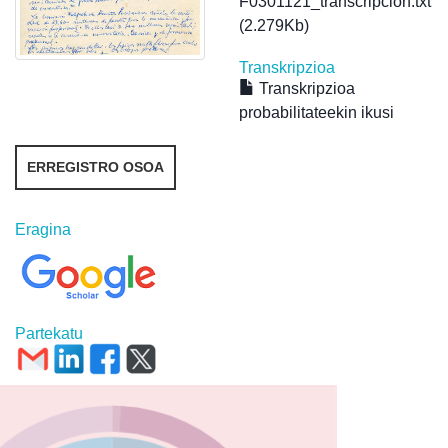
F0301121_transcripcion.txt
(2.279Kb)
Transkripzioa
Transkripzioa
probabilitateekin ikusi
ERREGISTRO OSOA
Eragina
Partekatu