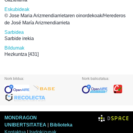
Eskubideak
© Jose Maria Arizmendiarrietaren oinordekoak/Herederos
de José María Arizmendiarrieta
Sarbidea
Sarbide irekia
Bildumak
Hezkuntza
[431]
Nork bildua:
Nork balioztatua:
MONDRAGON
UNIBERTSITATEA
|
Biblioteka
Kontaktua
|
Iradokizunak