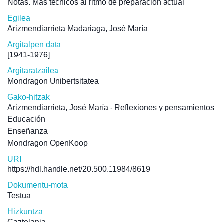
Notas. Más técnicos al ritmo de preparación actual
Egilea
Arizmendiarrieta Madariaga, José María
Argitalpen data
[1941-1976]
Argitaratzailea
Mondragon Unibertsitatea
Gako-hitzak
Arizmendiarrieta, José María - Reflexiones y pensamientos
Educación
Enseñanza
Mondragon OpenKoop
URI
https://hdl.handle.net/20.500.11984/8619
Dokumentu-mota
Testua
Hizkuntza
Gaztelania