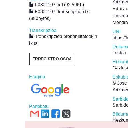
Arizmen
F0301107.pdf (92.59Kb)
Educac
F0301107_transcripcion.txt
Enseñ
(880bytes)
Mondr
Transkripzioa
URI
Transkripzioa probabilitateekin
https:/
ikusi
Dokume
Testua
ERREGISTRO OSOA
Hizkun
Gaztel
Eragina
Eskubi
© Jose 
Arizmen
Sarbid
Sarbide
Partekatu
Bildum
Hezkun