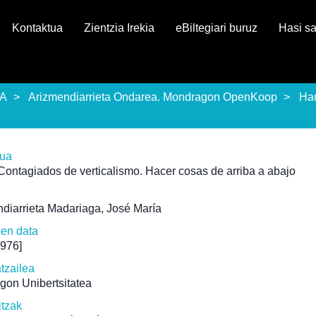
Kontaktua
Zientzia Irekia
eBiltegiari buruz
Hasi s
EA
Arizmendiarrieta Ondarea. Mondragon OpenKoop
Ha
rua
Contagiados de verticalismo. Hacer cosas de arriba a abajo
diarrieta Madariaga, José María
pen data
1976]
atzailea
gon Unibertsitatea
itzak