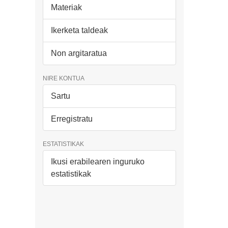
Materiak
Ikerketa taldeak
Non argitaratua
NIRE KONTUA
Sartu
Erregistratu
ESTATISTIKAK
Ikusi erabilearen inguruko
estatistikak