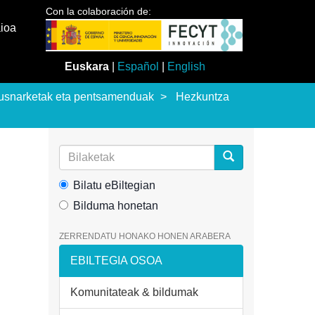
Con la colaboración de:
aioa
Euskara
|
Español
|
English
usnarketak eta pentsamenduak
Hezkuntza
Bilatu eBiltegian
Bilduma honetan
ZERRENDATU HONAKO HONEN ARABERA
EBILTEGIA OSOA
Komunitateak & bildumak