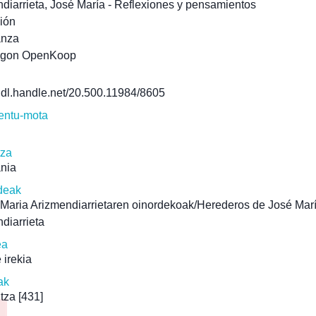
diarrieta, José María - Reflexiones y pensamientos
ión
anza
agon OpenKoop
/hdl.handle.net/20.500.11984/8605
ntu-mota
tza
ania
deak
Maria Arizmendiarrietaren oinordekoak/Herederos de José Mar
diarrieta
ea
 irekia
ak
tza
[431]