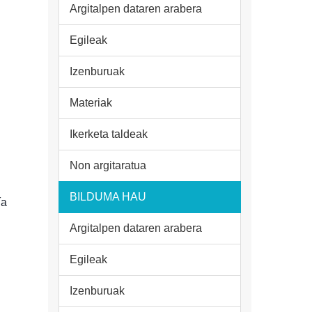
Argitalpen dataren arabera
Egileak
Izenburuak
Materiak
Ikerketa taldeak
Non argitaratua
BILDUMA HAU
ía
Argitalpen dataren arabera
Egileak
Izenburuak