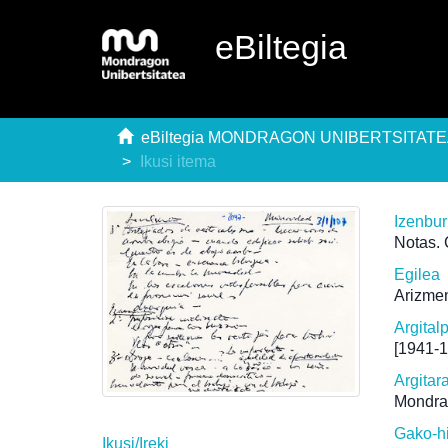
eBiltegia
eBiltegia MONDRAGON UNIBERTSITAT
Ikusi itema
Izenbu
Notas. 
Egilea
Arizmen
Argital
[1941-
Argitar
Mondra
Gako-h
Ikusi/
Ireki