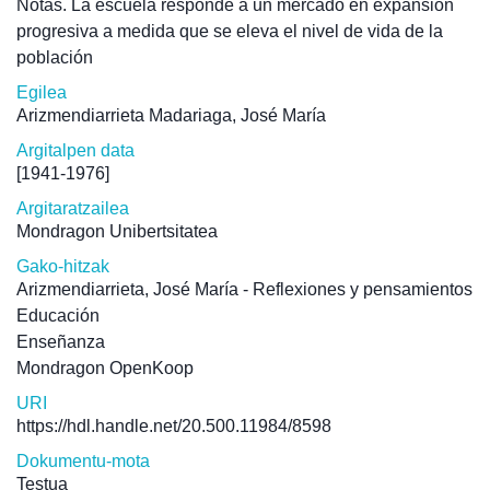
Notas. La escuela responde a un mercado en expansión
progresiva a medida que se eleva el nivel de vida de la
población
Egilea
Arizmendiarrieta Madariaga, José María
Argitalpen data
[1941-1976]
Argitaratzailea
Mondragon Unibertsitatea
Gako-hitzak
Arizmendiarrieta, José María - Reflexiones y pensamientos
Educación
Enseñanza
Mondragon OpenKoop
URI
https://hdl.handle.net/20.500.11984/8598
Dokumentu-mota
Testua