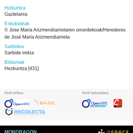
Hizkuntza
Gaztelania
Eskubideak
© Jose Maria Arizmendiarrietaren oinordekoak/Herederos
de José María Arizmendiarrieta
Sarbidea
Sarbide irekia
Bildumak
Hezkuntza
[431]
Nork bildua:
Nork balioztatua:
MONDRAGON