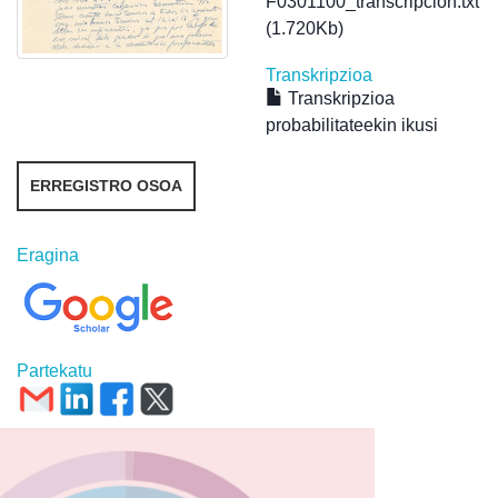
F0301100_transcripcion.txt
(1.720Kb)
Transkripzioa
Transkripzioa
probabilitateekin ikusi
ERREGISTRO OSOA
Eragina
Partekatu