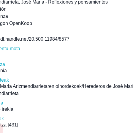
diarrieta, José María - Reflexiones y pensamientos
ión
anza
agon OpenKoop
/hdl.handle.net/20.500.11984/8577
ntu-mota
tza
ania
deak
Maria Arizmendiarrietaren oinordekoak/Herederos de José Mar
diarrieta
ea
 irekia
ak
tza
[431]