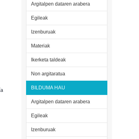
Argitalpen dataren arabera
Egileak
Izenburuak
Materiak
Ikerketa taldeak
Non argitaratua
BILDUMA HAU
ía
Argitalpen dataren arabera
Egileak
Izenburuak