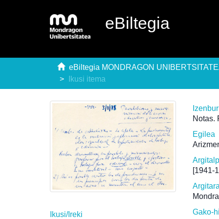
eBiltegia
eBiltegia MONDRAGON UNIBERTSITAT
Ikusi itema
Izenbu
Notas. 
Egilea
Arizmen
Argital
[1941-
Argitar
Mondra
Gako-h
Ikusi/
Ireki