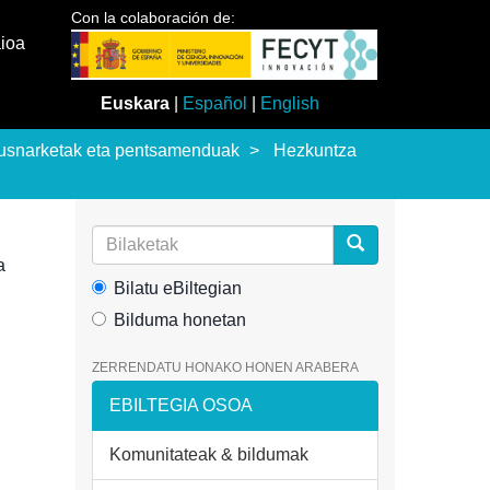
Con la colaboración de:
aioa
Euskara
|
Español
|
English
usnarketak eta pentsamenduak
Hezkuntza
a
Bilatu eBiltegian
Bilduma honetan
ZERRENDATU HONAKO HONEN ARABERA
EBILTEGIA OSOA
Komunitateak & bildumak