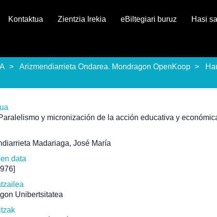
Kontaktua
Zientzia Irekia
eBiltegiari buruz
Hasi s
EA
Arizmendiarrieta Ondarea. Mondragon OpenKoop
Ha
rua
Paralelismo y micronización de la acción educativa y económic
diarrieta Madariaga, José María
pen data
1976]
atzailea
gon Unibertsitatea
itzak