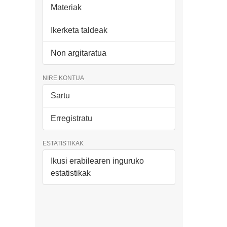
Materiak
Ikerketa taldeak
Non argitaratua
NIRE KONTUA
Sartu
Erregistratu
ESTATISTIKAK
Ikusi erabilearen inguruko
estatistikak