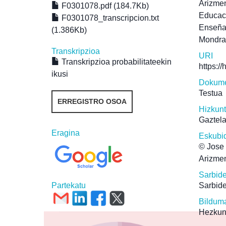
Arizmen
F0301078.pdf (184.7Kb)
Educac
F0301078_transcripcion.txt
Enseñ
(1.386Kb)
Mondr
Transkripzioa
URI
Transkripzioa probabilitateekin
https:/
ikusi
Dokume
Testua
ERREGISTRO OSOA
Hizkun
Gaztel
Eragina
Eskubi
© Jose 
Arizmen
Sarbid
Partekatu
Sarbide
Bildum
Hezkun