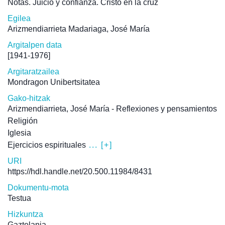
Notas. Juicio y confianza. Cristo en la cruz
Egilea
Arizmendiarrieta Madariaga, José María
Argitalpen data
[1941-1976]
Argitaratzailea
Mondragon Unibertsitatea
Gako-hitzak
Arizmendiarrieta, José María - Reflexiones y pensamientos
Religión
Iglesia
Ejercicios espirituales
... [+]
URI
https://hdl.handle.net/20.500.11984/8431
Dokumentu-mota
Testua
Hizkuntza
Gaztelania