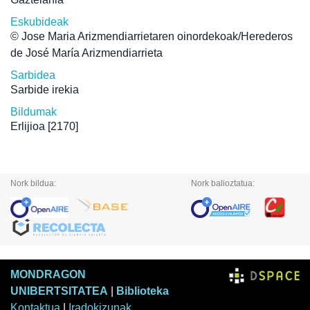
Eskubideak
© Jose Maria Arizmendiarrietaren oinordekoak/Herederos
de José María Arizmendiarrieta
Sarbidea
Sarbide irekia
Bildumak
Erlijioa
[2170]
Nork bildua:
Nork balioztatua:
MONDRAGON
UNIBERTSITATEA
|
Biblioteka
Kontaktua
|
Iradokizunak