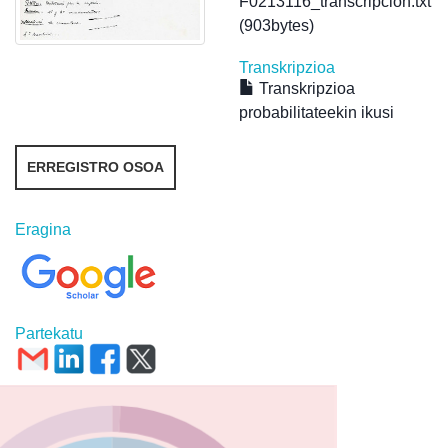
F0213116_transcripcion.txt
(903bytes)
Transkripzioa
Transkripzioa
probabilitateekin ikusi
ERREGISTRO OSOA
Eragina
Partekatu