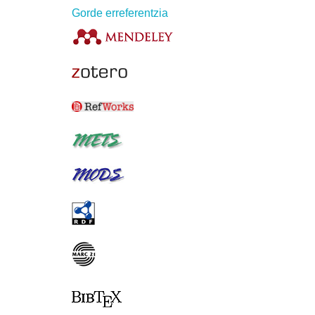
Gorde erreferentzia