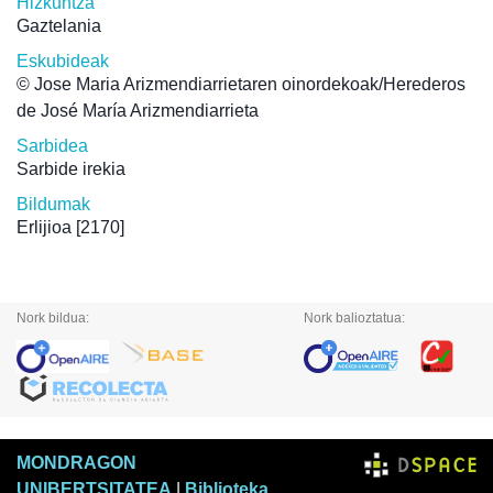
Hizkuntza
Gaztelania
Eskubideak
© Jose Maria Arizmendiarrietaren oinordekoak/Herederos
de José María Arizmendiarrieta
Sarbidea
Sarbide irekia
Bildumak
Erlijioa
[2170]
Nork bildua:
Nork balioztatua:
MONDRAGON
UNIBERTSITATEA
|
Biblioteka