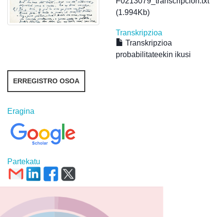
F0213079_transcripcion.txt
(1.994Kb)
Transkripzioa
Transkripzioa
probabilitateekin ikusi
ERREGISTRO OSOA
Eragina
Partekatu