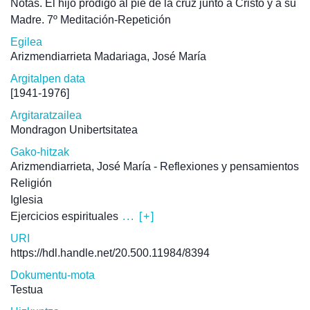
Notas. El hijo pródigo al pie de la cruz junto a Cristo y a su
Madre. 7º Meditación-Repetición
Egilea
Arizmendiarrieta Madariaga, José María
Argitalpen data
[1941-1976]
Argitaratzailea
Mondragon Unibertsitatea
Gako-hitzak
Arizmendiarrieta, José María - Reflexiones y pensamientos
Religión
Iglesia
Ejercicios espirituales
... [+]
URI
https://hdl.handle.net/20.500.11984/8394
Dokumentu-mota
Testua