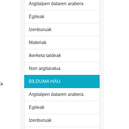
Argitalpen dataren arabera
Egileak
Izenburuak
Materiak
Ikerketa taldeak
Non argitaratua
BILDUMA HAU
ía
Argitalpen dataren arabera
Egileak
Izenburuak