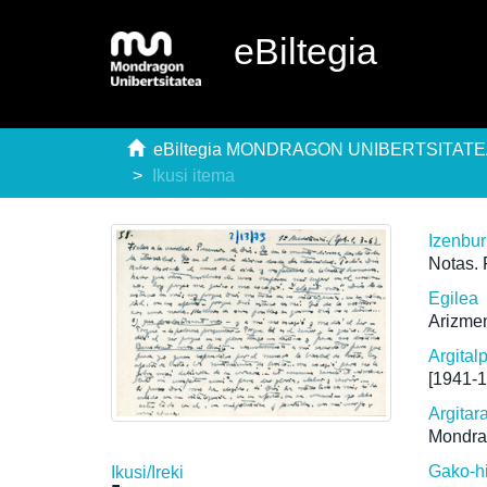
eBiltegia
eBiltegia MONDRAGON UNIBERTSITAT
Ikusi itema
Izenbu
Notas. 
Egilea
Arizmen
Argital
[1941-
Argitar
Mondra
Gako-h
Ikusi/
Ireki