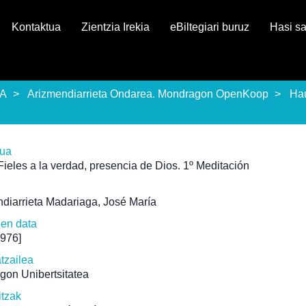
Kontaktua
Zientzia Irekia
eBiltegiari buruz
Hasi s
EA
Arizmendiarrieta Ondarea. Mondragon OpenKoop
Ha
rua
Fieles a la verdad, presencia de Dios. 1º Meditación
diarrieta Madariaga, José María
pen data
1976]
atzailea
gon Unibertsitatea
itzak