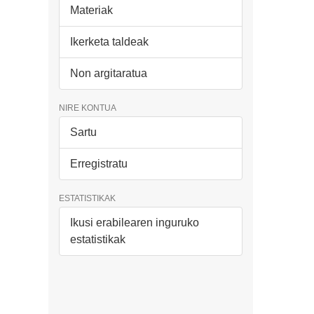
Materiak
Ikerketa taldeak
Non argitaratua
NIRE KONTUA
Sartu
Erregistratu
ESTATISTIKAK
Ikusi erabilearen inguruko
estatistikak