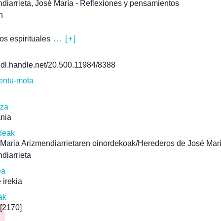
diarrieta, José María - Reflexiones y pensamientos
n
ios espirituales
... [+]
/hdl.handle.net/20.500.11984/8388
ntu-mota
tza
ania
deak
Maria Arizmendiarrietaren oinordekoak/Herederos de José Mar
diarrieta
ea
 irekia
ak
[2170]