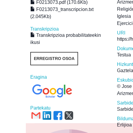
Arizmen
F0213073.pdf (170.6Kb)
Religió
F0213073_transcripcion.txt
Iglesia
(2.045Kb)
Ejercic
Transkripzioa
URI
Transkripzioa probabilitateekin
https:/
ikusi
Dokume
Testua
ERREGISTRO OSOA
Hizkun
Gaztel
Eragina
Eskubi
© Jose 
Arizmen
Sarbid
Partekatu
Sarbide
Bildum
Erlijioa