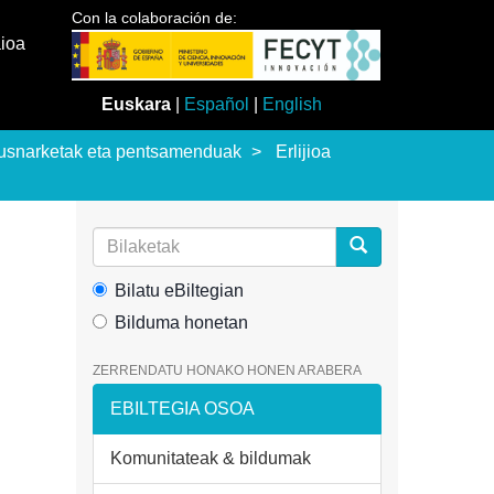
Con la colaboración de:
aioa
Euskara
|
Español
|
English
usnarketak eta pentsamenduak
Erlijioa
Bilatu eBiltegian
Bilduma honetan
ZERRENDATU HONAKO HONEN ARABERA
EBILTEGIA OSOA
Komunitateak & bildumak