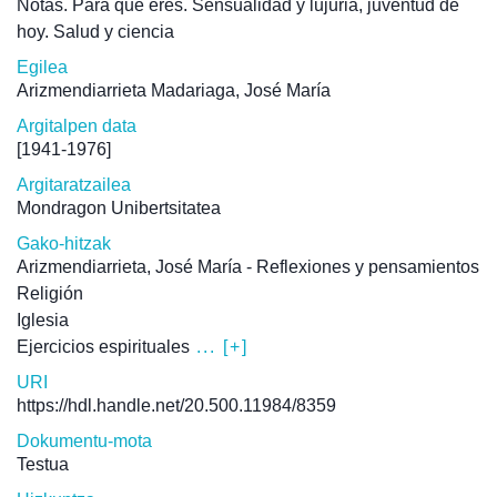
Notas. Para qué eres. Sensualidad y lujuria, juventud de
hoy. Salud y ciencia
Egilea
Arizmendiarrieta Madariaga, José María
Argitalpen data
[1941-1976]
Argitaratzailea
Mondragon Unibertsitatea
Gako-hitzak
Arizmendiarrieta, José María - Reflexiones y pensamientos
Religión
Iglesia
Ejercicios espirituales
... [+]
URI
https://hdl.handle.net/20.500.11984/8359
Dokumentu-mota
Testua