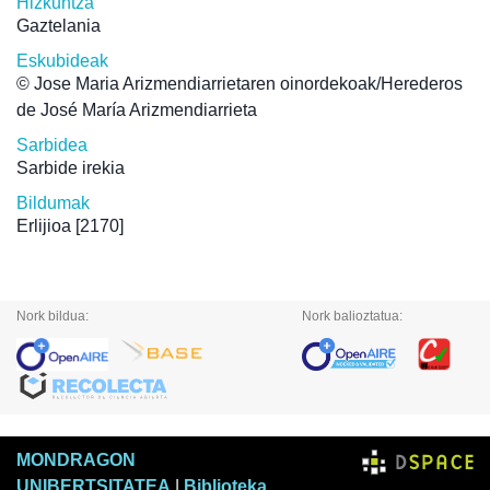
Hizkuntza
Gaztelania
Eskubideak
© Jose Maria Arizmendiarrietaren oinordekoak/Herederos
de José María Arizmendiarrieta
Sarbidea
Sarbide irekia
Bildumak
Erlijioa
[2170]
Nork bildua:
Nork balioztatua:
MONDRAGON
UNIBERTSITATEA
|
Biblioteka