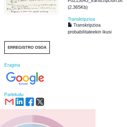
F0213043_transcripcion.txt
(2.365Kb)
Transkripzioa
Transkripzioa
probabilitateekin ikusi
ERREGISTRO OSOA
Eragina
Partekatu