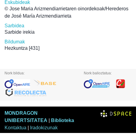
Eskubideak
© Jose Maria Arizmendiarrietaren oinordekoak/Herederos
de José María Arizmendiarrieta
Sarbidea
Sarbide irekia
Bildumak
Hezkuntza
[431]
Nork bildua:
Nork balioztatua:
MONDRAGON
UNIBERTSITATEA
|
Biblioteka
Kontaktua
|
Iradokizunak