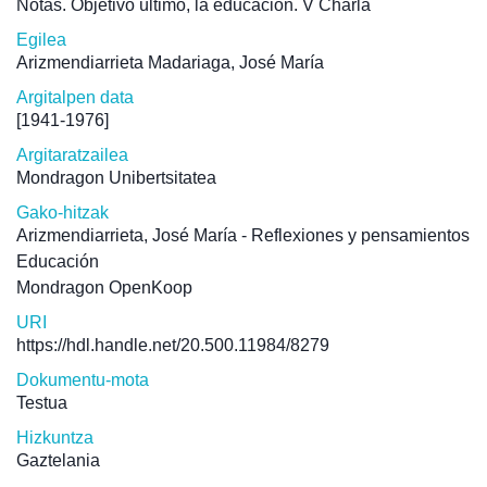
Notas. Objetivo último, la educación. V Charla
Egilea
Arizmendiarrieta Madariaga, José María
Argitalpen data
[1941-1976]
Argitaratzailea
Mondragon Unibertsitatea
Gako-hitzak
Arizmendiarrieta, José María - Reflexiones y pensamientos
Educación
Mondragon OpenKoop
URI
https://hdl.handle.net/20.500.11984/8279
Dokumentu-mota
Testua
Hizkuntza
Gaztelania