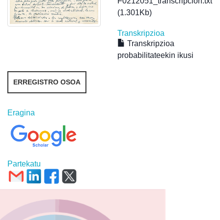
F0212051_transcripcion.txt
(1.301Kb)
Transkripzioa
Transkripzioa
probabilitateekin ikusi
ERREGISTRO OSOA
Eragina
Partekatu