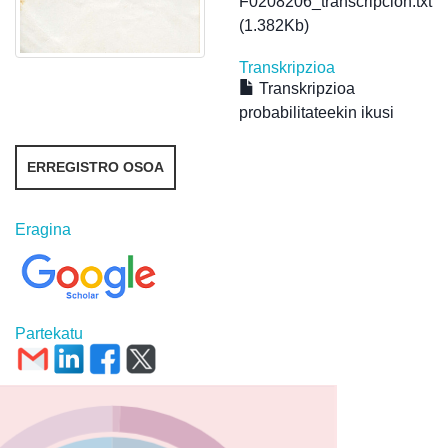
F0208206_transcripcion.txt
(1.382Kb)
Transkripzioa
Transkripzioa
probabilitateekin ikusi
ERREGISTRO OSOA
Eragina
Partekatu