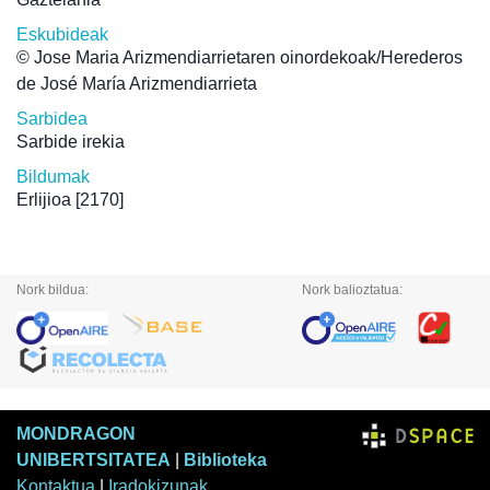
Eskubideak
© Jose Maria Arizmendiarrietaren oinordekoak/Herederos
de José María Arizmendiarrieta
Sarbidea
Sarbide irekia
Bildumak
Erlijioa
[2170]
Nork bildua:
Nork balioztatua:
MONDRAGON
UNIBERTSITATEA
|
Biblioteka
Kontaktua
|
Iradokizunak