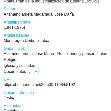
Notas. Plan de la industrialización de España 1950-51
Egilea
Arizmendiarrieta Madariaga, José María
Argitalpen data
[1941-1976]
Argitaratzailea
Mondragon Unibertsitatea
Gako-hitzak
Arizmendiarrieta, José María - Reflexiones y pensamientos
Religión
Iglesia y sociedad
Documentos
... [+]
URI
https://hdl.handle.net/20.500.11984/8192
Dokumentu-mota
Testua
Hizkuntza
Gaztelania