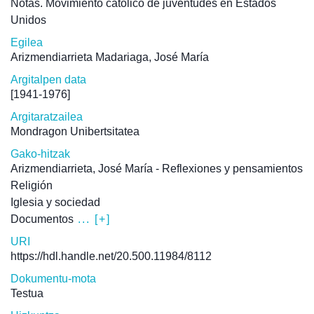
Notas. Movimiento católico de juventudes en Estados
Unidos
Egilea
Arizmendiarrieta Madariaga, José María
Argitalpen data
[1941-1976]
Argitaratzailea
Mondragon Unibertsitatea
Gako-hitzak
Arizmendiarrieta, José María - Reflexiones y pensamientos
Religión
Iglesia y sociedad
Documentos
... [+]
URI
https://hdl.handle.net/20.500.11984/8112
Dokumentu-mota
Testua