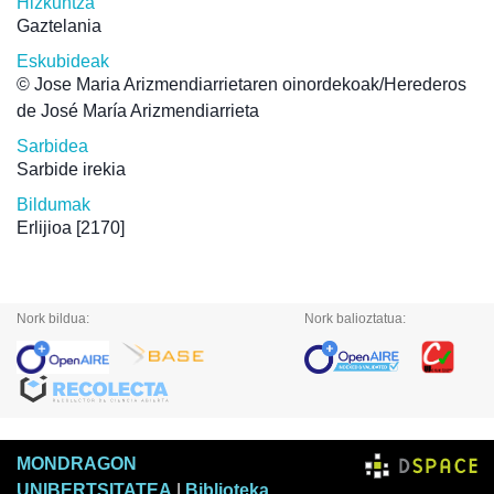
Hizkuntza
Gaztelania
Eskubideak
© Jose Maria Arizmendiarrietaren oinordekoak/Herederos
de José María Arizmendiarrieta
Sarbidea
Sarbide irekia
Bildumak
Erlijioa
[2170]
Nork bildua:
Nork balioztatua:
MONDRAGON
UNIBERTSITATEA
|
Biblioteka