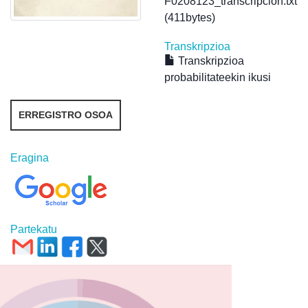
F0208123_transcripcion.txt
(411bytes)
Transkripzioa
Transkripzioa
probabilitateekin ikusi
ERREGISTRO OSOA
Eragina
Partekatu