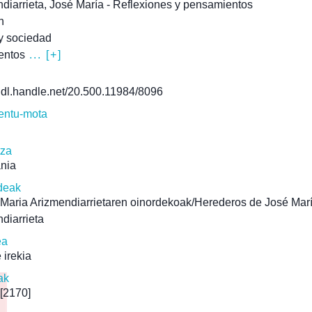
diarrieta, José María - Reflexiones y pensamientos
n
 y sociedad
entos
... [+]
/hdl.handle.net/20.500.11984/8096
ntu-mota
tza
ania
deak
Maria Arizmendiarrietaren oinordekoak/Herederos de José Mar
diarrieta
ea
 irekia
ak
[2170]