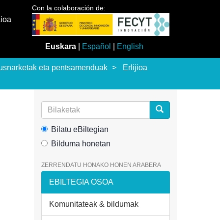
Con la colaboración de:
aioa
Euskara
|
Español
|
English
usnarketak eta pentsamenduak
Erlijioa
Bilatu eBiltegian
Bilduma honetan
ZERRENDATU HONAKO HONEN ARABERA
EBILTEGIA OSOA
Komunitateak & bildumak