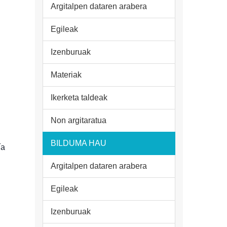
Argitalpen dataren arabera
Egileak
Izenburuak
Materiak
Ikerketa taldeak
Non argitaratua
BILDUMA HAU
ía
Argitalpen dataren arabera
Egileak
Izenburuak