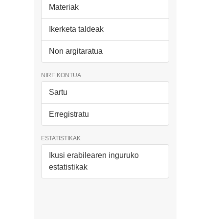
Materiak
Ikerketa taldeak
Non argitaratua
NIRE KONTUA
Sartu
Erregistratu
ESTATISTIKAK
Ikusi erabilearen inguruko
estatistikak