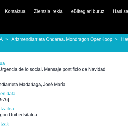
Kontaktua
Zientzia Irekia
eBiltegiari buruz
Hasi s
EA
Arizmendiarrieta Ondarea. Mondragon OpenKoop
Ha
rua
Urgencia de lo social. Mensaje pontificio de Navidad
diarrieta Madariaga, José María
pen data
1976]
atzailea
gon Unibertsitatea
itzak