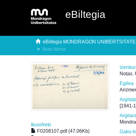
eBiltegia
eBiltegia MONDRAGON UNIBERTSITAT
Ikusi itema
Izenbu
Notas. 
Egilea
Arizmen
Argital
[1941-
Argitar
Mondra
Ikusi/
Ireki
F0208107.pdf (47.06Kb)
Gako-h