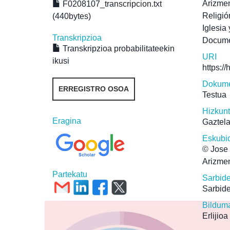
Arizmen
F0208107_transcripcion.txt
Religió
(440bytes)
Iglesia
Transkripzioa
Docum
Transkripzioa probabilitateekin
URI
ikusi
https:/
Dokume
ERREGISTRO OSOA
Testua
Hizkun
Eragina
Gaztel
Eskubi
© Jose 
Arizmen
Partekatu
Sarbid
Sarbide
Bildum
Erlijioa