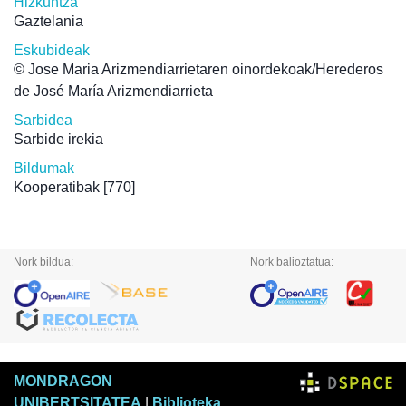
Hizkuntza
Gaztelania
Eskubideak
© Jose Maria Arizmendiarrietaren oinordekoak/Herederos
de José María Arizmendiarrieta
Sarbidea
Sarbide irekia
Bildumak
Kooperatibak
[770]
Nork bildua:
Nork balioztatua:
MONDRAGON
UNIBERTSITATEA
|
Biblioteka