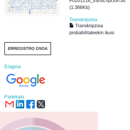
F0201216_transcripcion.txt
(1.386Kb)
Transkripzioa
Transkripzioa
probabilitateekin ikusi
ERREGISTRO OSOA
Eragina
Partekatu