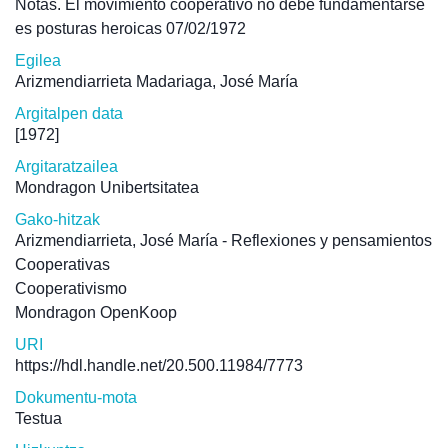
Notas. El movimiento cooperativo no debe fundamentarse
es posturas heroicas 07/02/1972
Egilea
Arizmendiarrieta Madariaga, José María
Argitalpen data
[1972]
Argitaratzailea
Mondragon Unibertsitatea
Gako-hitzak
Arizmendiarrieta, José María - Reflexiones y pensamientos
Cooperativas
Cooperativismo
Mondragon OpenKoop
URI
https://hdl.handle.net/20.500.11984/7773
Dokumentu-mota
Testua