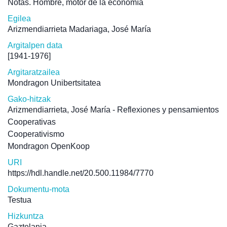
Notas. Hombre, motor de la economía
Egilea
Arizmendiarrieta Madariaga, José María
Argitalpen data
[1941-1976]
Argitaratzailea
Mondragon Unibertsitatea
Gako-hitzak
Arizmendiarrieta, José María - Reflexiones y pensamientos
Cooperativas
Cooperativismo
Mondragon OpenKoop
URI
https://hdl.handle.net/20.500.11984/7770
Dokumentu-mota
Testua
Hizkuntza
Gaztelania