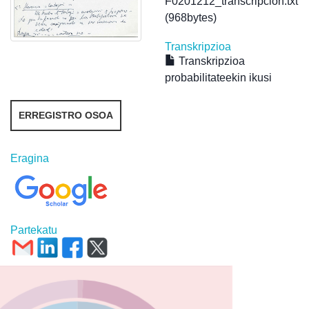
F0201212_transcripcion.txt
(968bytes)
Transkripzioa
Transkripzioa
probabilitateekin ikusi
ERREGISTRO OSOA
Eragina
Partekatu