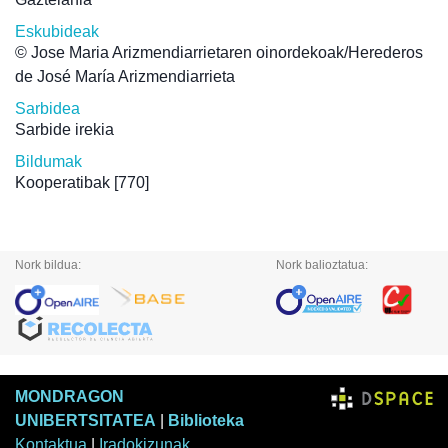
Eskubideak
© Jose Maria Arizmendiarrietaren oinordekoak/Herederos
de José María Arizmendiarrieta
Sarbidea
Sarbide irekia
Bildumak
Kooperatibak
[770]
Nork bildua:
Nork balioztatua:
MONDRAGON
UNIBERTSITATEA
|
Biblioteka
Kontaktua
|
Iradokizunak